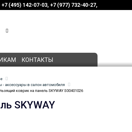
+7 (495) 142-07-03
‎‎+7 (977) 732-40-27
КОРЗИНА
0 позиций
на сумму
0 руб.
ИКАМ
КОНТАКТЫ
ие
 - аксессуары в салон автомобиля
ьзящий коврик на панель SKYWAY S00401026
ель SKYWAY