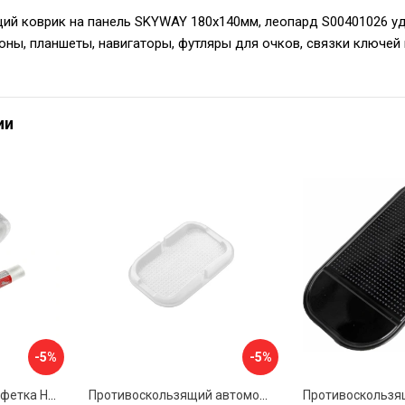
ий коврик на панель SKYWAY 180х140мм, леопард S00401026 у
ны, планшеты, навигаторы, футляры для очков, связки ключей 
ии
-5%
-5%
Антискользящая салфетка HomeQueen 72512
Противоскользящий автомобильный коврик панели SKYWAY S00401014