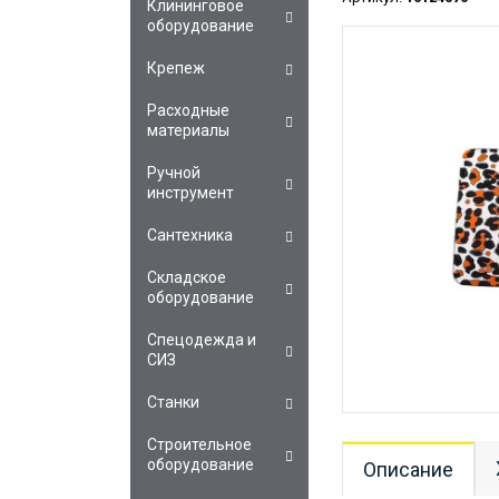
Клининговое
оборудование
Крепеж
Расходные
материалы
Ручной
инструмент
Сантехника
Складское
оборудование
Спецодежда и
СИЗ
Станки
Строительное
оборудование
Описание