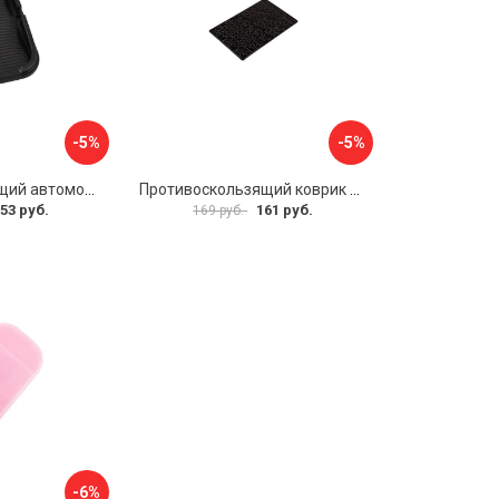
-5%
-5%
Противоскользящий автомобильный коврик панели SKYWAY S00401002
Противоскользящий коврик на панель SKYWAY S00401031
53 руб.
161 руб.
169 руб.
-6%