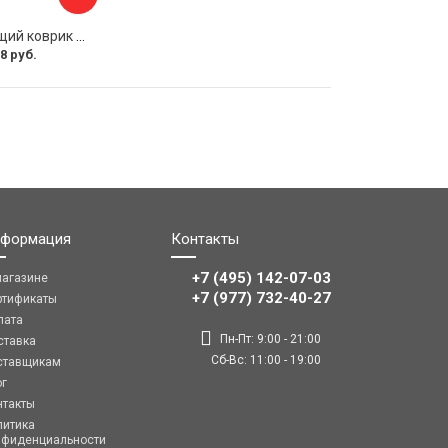
Противоскользящий коврик панели SKYWAY S00401022
8 руб.
формация
Контакты
+7 (495) 142-07-03
магазине
‎‎+7 (977) 732-40-27
ртификаты
лата
Пн-Пт: 9:00 - 21:00
ставка
Сб-Вс: 11:00 - 19:00
ставщикам
ог
нтакты
литика
нфиденциальности