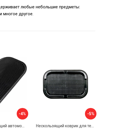
держивает любые небольшие предметы:
и многое другое.
-4%
-5%
Противоскользящий автомобильный коврик панели SKYWAY S00401004
Нескользящий коврик для телефона Alca 730100