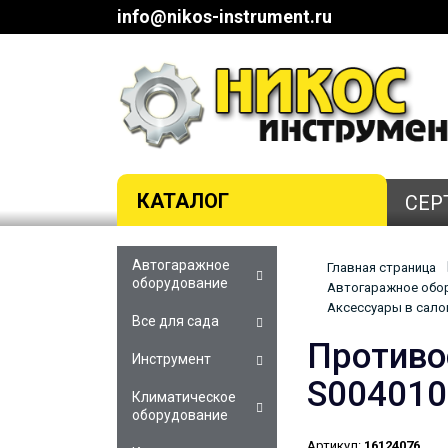
info@nikos-instrument.ru
КАТАЛОГ
СЕР
Автогаражное
Главная страница
оборудование
Автогаражное обор
Аксессуары в сало
Все для сада
Противо
Инструмент
S004010
Климатическое
оборудование
Артикул:
16124076