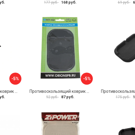
уб.
168 руб.
6
177 руб.
69 руб.
-5%
-5%
Противоскользящий коврик на панель SKYWAY S00401029
Противоскользящий коврик Вымпел КП-02 9204
уб.
87 руб.
1
92 руб.
175 руб.