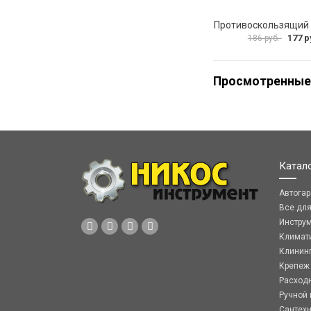
177 р
186 руб.
Просмотренные
Катал
Автога
Все дл
Инстру
Климат
Клинин
Крепеж
Расход
Ручной 
Сантех