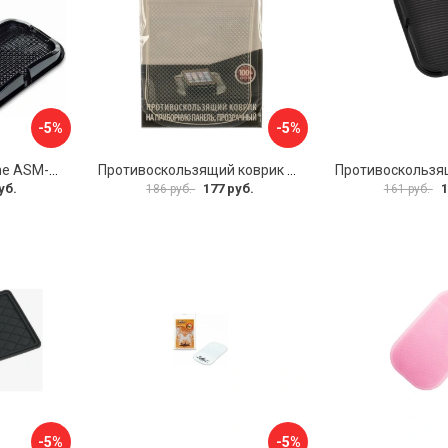
-5%
-5%
Коврик-липучка Airline ASM-BP-04
Противоскользящий коврик на приборную панель Zipower PM6602
уб.
177 руб.
1
186 руб.
161 руб.
-5%
-5%