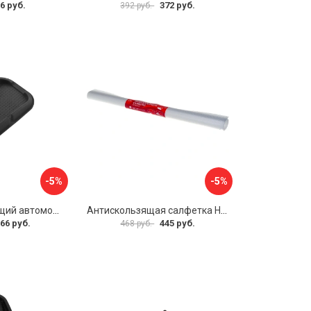
6 руб.
372 руб.
392 руб.
-5%
-5%
Противоскользящий автомобильный коврик панели SKYWAY S00401013
Антискользящая салфетка HomeQueen 72513
66 руб.
445 руб.
468 руб.