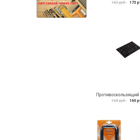
173 р
182 руб.
160 р
168 руб.