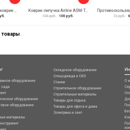
Противоскользящий коврик СИМАЛЕНД 5265024
Коврик-липучка Airline ASM-T-02
уб.
100 руб.
6
105 руб.
72 руб.
 товары
ог
Ин
Складское оборудование
Спецодежда и СИЗ
ражное оборудование
О 
Станки
я сада
Се
Строительное оборудование
мент
Оп
Строительные материалы
ическое оборудование
До
Товары для отдыха
говое оборудование
По
Товары для офиса и дома
Бл
Электрика и свет
ные материалы
Ко
инструмент
По
ко
ника