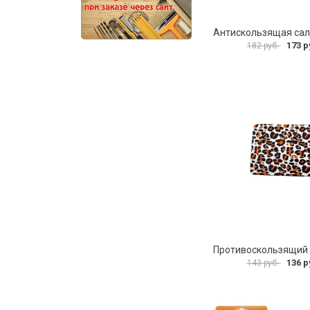
173 р
182 руб.
136 р
143 руб.