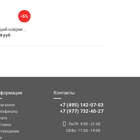
-6%
Противоскользящий коврик панели SKYWAY S00401022
8 руб.
формация
Контакты
+7 (495) 142-07-03
магазине
‎‎+7 (977) 732-40-27
ртификаты
лата
Пн-Пт: 9:00 - 21:00
ставка
Сб-Вс: 11:00 - 19:00
ставщикам
ог