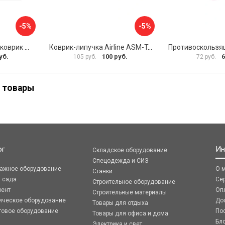
-5%
-5%
Противоскользящий коврик СИМАЛЕНД 5265024
Коврик-липучка Airline ASM-T-02
уб.
100 руб.
6
105 руб.
72 руб.
 товары
ог
Ин
Складское оборудование
Спецодежда и СИЗ
ражное оборудование
О 
Станки
я сада
Се
Строительное оборудование
мент
Оп
Строительные материалы
ическое оборудование
До
Товары для отдыха
говое оборудование
По
Товары для офиса и дома
Бл
Электрика и свет