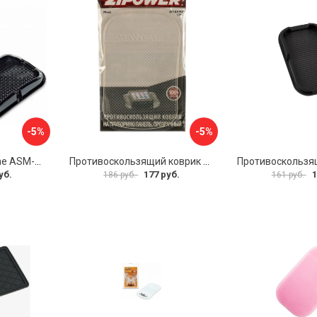
-5%
-5%
Коврик-липучка Airline ASM-BP-04
Противоскользящий коврик на приборную панель Zipower PM6602
уб.
177 руб.
1
186 руб.
161 руб.