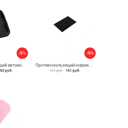
-5%
-5%
Противоскользящий автомобильный коврик панели SKYWAY S00401002
Противоскользящий коврик на панель SKYWAY S00401031
53 руб.
161 руб.
169 руб.