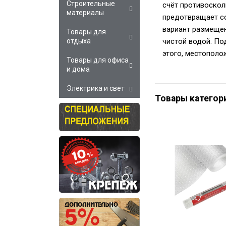
Строительные
счёт противоскол
материалы
предотвращает со
вариант размещен
Товары для
чистой водой. По
отдыха
этого, местополож
Товары для офиса
и дома
Электрика и свет
Товары категор