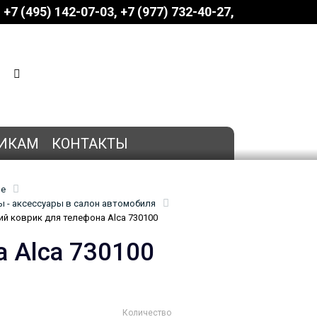
+7 (495) 142-07-03
‎‎+7 (977) 732-40-27
КОРЗИНА
0 позиций
на сумму
0 руб.
ИКАМ
КОНТАКТЫ
ие
 - аксессуары в салон автомобиля
й коврик для телефона Alca 730100
 Alca 730100
Количество