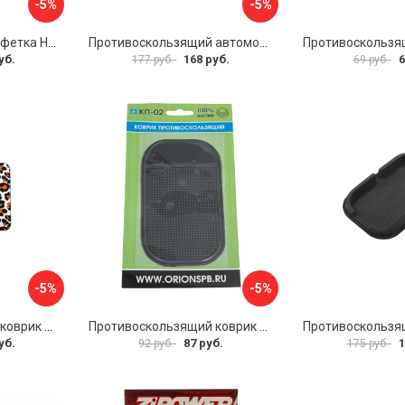
-5%
-5%
Антискользящая салфетка HomeQueen 72512
Противоскользящий автомобильный коврик панели SKYWAY S00401014
уб.
168 руб.
6
177 руб.
69 руб.
-5%
-5%
Противоскользящий коврик на панель SKYWAY S00401026
Противоскользящий коврик Вымпел КП-02 9204
уб.
87 руб.
1
92 руб.
175 руб.