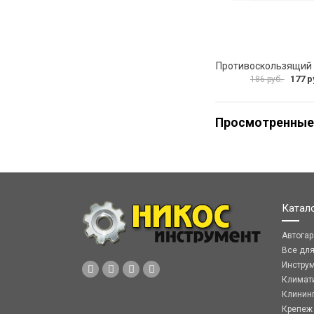
177 р
186 руб.
Просмотренные
Катал
Автога
Все дл
Инстру
Климат
Клинин
Крепеж