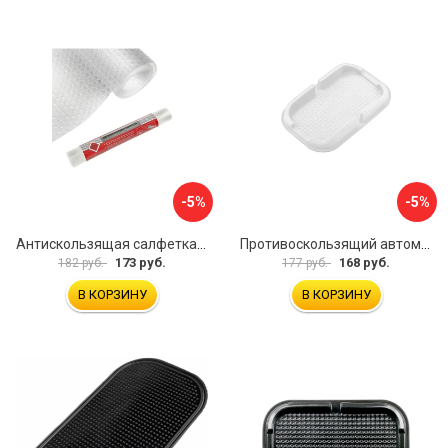
-5%
-5%
Антискользящая салфетка HomeQueen 72512
Противоскользящий автомобильный коврик панели SKYWAY S00401014
173 руб.
168 руб.
182 руб.
177 руб.
В КОРЗИНУ
В КОРЗИНУ