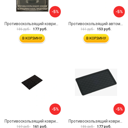
-5%
-5%
Противоскользящий коврик на приборную панель Zipower PM6602
Противоскользящий автомобильный коврик панели SKYWAY S00401002
177 руб.
153 руб.
186 руб.
161 руб.
В КОРЗИНУ
В КОРЗИНУ
-5%
-5%
Противоскользящий коврик на панель SKYWAY S00401031
Противоскользящий коврик СИМАЛЕНД 5265024
161 руб.
177 руб.
169 руб.
186 руб.