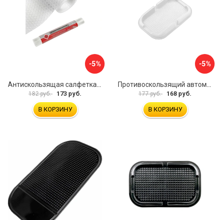
-5%
-5%
Антискользящая салфетка HomeQueen 72512
Противоскользящий автомобильный коврик панели SKYWAY S00401014
173 руб.
168 руб.
182 руб.
177 руб.
В КОРЗИНУ
В КОРЗИНУ