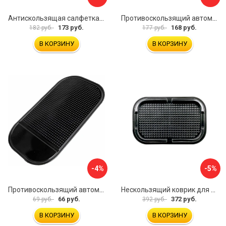
Антискользящая салфетка HomeQueen 72512
Противоскользящий автомобильный коврик панели SKYWAY S00401014
173 руб.
168 руб.
182 руб.
177 руб.
В КОРЗИНУ
В КОРЗИНУ
-4%
-5%
Противоскользящий автомобильный коврик панели SKYWAY S00401004
Нескользящий коврик для телефона Alca 730100
66 руб.
372 руб.
69 руб.
392 руб.
В КОРЗИНУ
В КОРЗИНУ