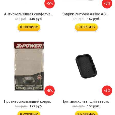
-5%
-5%
Антискользящая салфетка HomeQueen 72513
Коврик-липучка Airline ASM-BP-04
445 руб.
162 руб.
468 руб.
171 руб.
В КОРЗИНУ
В КОРЗИНУ
-5%
-5%
Противоскользящий коврик на приборную панель Zipower PM6602
Противоскользящий автомобильный коврик панели SKYWAY S00401002
177 руб.
153 руб.
186 руб.
161 руб.
В КОРЗИНУ
В КОРЗИНУ