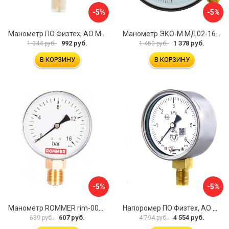
-5%
-5%
Манометр ПО Физтех, АО МП3-Уф 4687205178350
Манометр ЭКО-М МД02-160-G-1,6МПа
992 руб.
1 378 руб.
1 044 руб.
1 450 руб.
В КОРЗИНУ
В КОРЗИНУ
-5%
-5%
Манометр ROMMER rim-0010-801615 RG00929SFN57FN
Напоромер ПО Физтех, АО НМПф 4687205178756
607 руб.
4 554 руб.
639 руб.
4 794 руб.