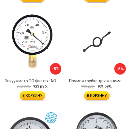
-5%
-5%
Вакуумметр ПО Физтех, АО ВП3-Уф 4687205178022
Прямая трубка для манометра ЭКО-М ТМП-G1/2F-G1/2M
923 руб.
931 руб.
972 руб.
980 руб.
В КОРЗИНУ
В КОРЗИНУ