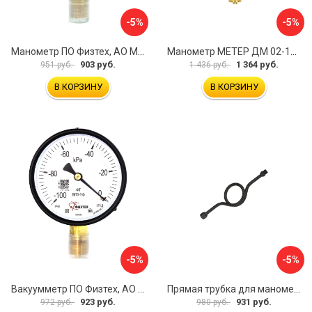
-5%
-5%
Манометр ПО Физтех, АО МП3-Уф 4687205178435
Манометр МЕТЕР ДМ 02-100-1-М 726
903 руб.
1 364 руб.
951 руб.
1 436 руб.
В КОРЗИНУ
В КОРЗИНУ
-5%
-5%
Вакуумметр ПО Физтех, АО ВП3-Уф 4687205178022
Прямая трубка для манометра ЭКО-М ТМП-G1/2F-G1/2M
923 руб.
931 руб.
972 руб.
980 руб.