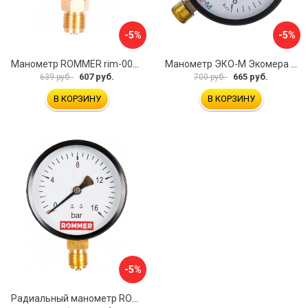
-5%
-5%
Манометр ROMMER rim-0010-801615 RG00929SFN57FN
Манометр ЭКО-М Экомера МД02-100-М-1,6МПа-ЭИ
607 руб.
665 руб.
639 руб.
700 руб.
В КОРЗИНУ
В КОРЗИНУ
-5%
Радиальный манометр ROMMER rim-0010-101615 RG00929SFN5F7O