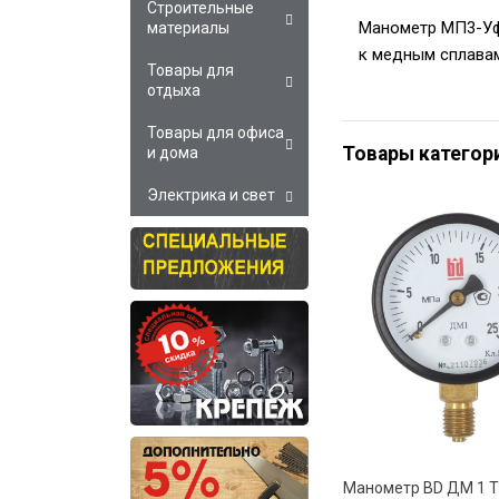
Строительные
Манометр МП3-Уф
материалы
к медным сплавам 
Товары для
отдыха
Товары для офиса
Товары категор
и дома
Электрика и свет