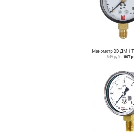
807 р
849 руб.