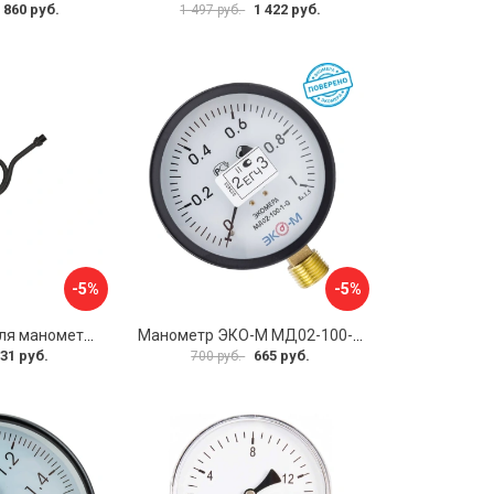
 860 руб.
1 422 руб.
1 497 руб.
-5%
-5%
Прямая трубка для манометра ЭКО-М ТМП-G1/2F-G1/2M
Манометр ЭКО-М МД02-100-G-1МПа-ЭИ
31 руб.
665 руб.
700 руб.