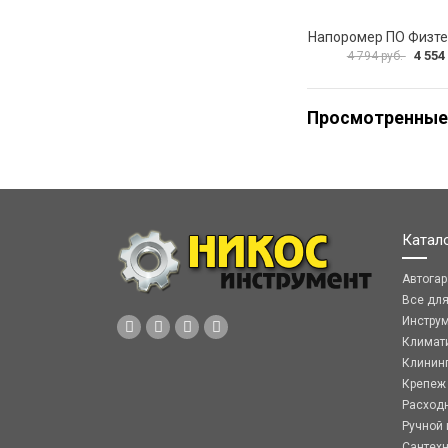
4 554
4 794 руб.
Просмотренные
Катал
Автога
Все дл
Инстру
Климат
Клинин
Крепеж
Расход
Ручной 
Сантех