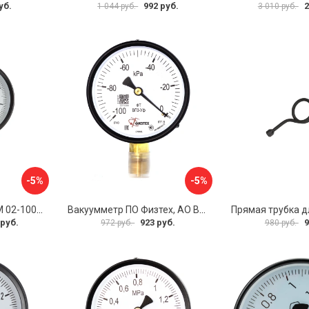
уб.
992 руб.
2
1 044 руб.
3 010 руб.
-5%
-5%
Манометр МЕТЕР ДМ 02-100-1-М 726
Вакуумметр ПО Физтех, АО ВП3-Уф 4687205178022
 руб.
923 руб.
9
972 руб.
980 руб.