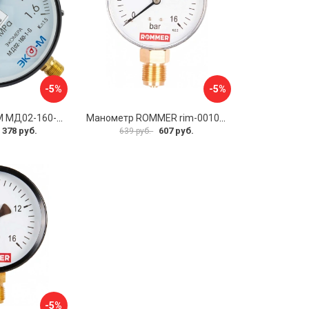
-5%
-5%
Манометр ЭКО-М МД02-160-G-1,6МПа
Манометр ROMMER rim-0010-801615 RG00929SFN57FN
 378 руб.
607 руб.
639 руб.
-5%