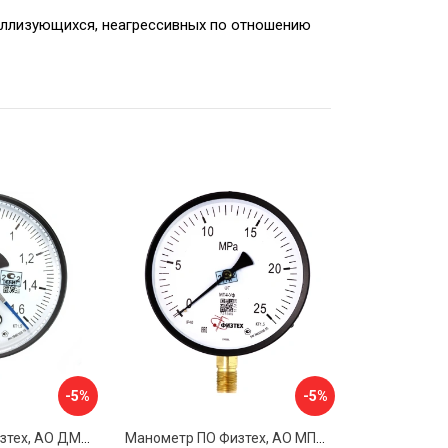
аллизующихся, неагрессивных по отношению
-5%
-5%
Манометр ПО Физтех, АО ДМ2005ф 4687205178077
Манометр ПО Физтех, АО МП4-Уф 4687205178602