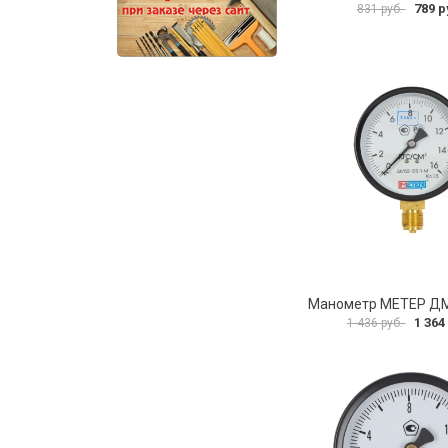
789 р
831 руб.
1 364
1 436 руб.