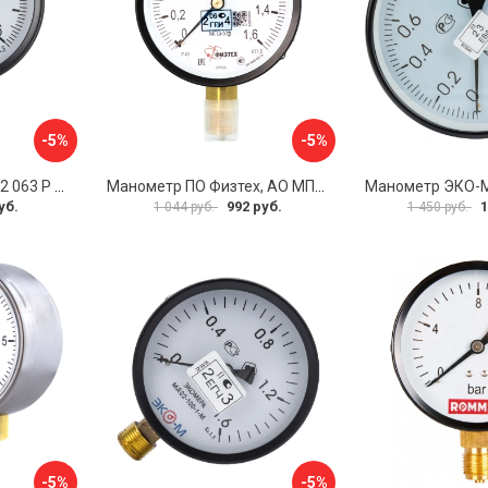
-5%
-5%
Манометр BD ДМ 1 Т2 063 Р 1151100007
Манометр ПО Физтех, АО МП3-Уф 4687205178350
уб.
992 руб.
1
1 044 руб.
1 450 руб.
-5%
-5%