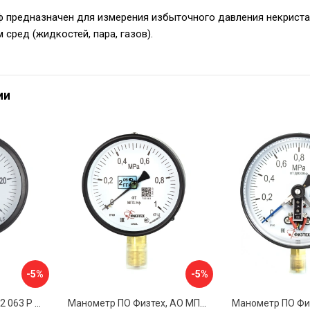
 предназначен для измерения избыточного давления некрист
сред (жидкостей, пара, газов).
ии
-5%
-5%
Манометр BD ДМ 1 Т2 063 Р 1151100009
Манометр ПО Физтех, АО МП3-Уф 4687205178336