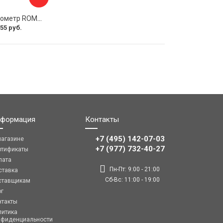
Радиальный манометр ROMMER rim-0010-101615 RG00929SFN5F7O
55 руб.
формация
Контакты
+7 (495) 142-07-03
магазине
‎‎+7 (977) 732-40-27
ртификаты
лата
Пн-Пт: 9:00 - 21:00
ставка
Сб-Вс: 11:00 - 19:00
ставщикам
ог
нтакты
литика
нфиденциальности