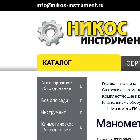
info@nikos-instrument.ru
КАТАЛОГ
СЕР
Автогаражное
Главная страница
оборудование
Сантехника - комп
Комплектующие и р
Все для сада
К котельному обор
Манометр ПО Ф
Инструмент
Маномет
Климатическое
оборудование
Артикул:
33759343