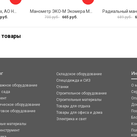
Напоромер ПО Физтех, АО НМПф 4687205178756
Манометр ЭКО-М Экомера МД02-100-М-1,6МПа-ЭИ
 руб.
665 руб.
6
700 руб.
689 руб.
 товары
ог
Ин
Складское оборудование
Спецодежда и СИЗ
ражное оборудование
О 
Станки
я сада
Се
Строительное оборудование
мент
Оп
Строительные материалы
ическое оборудование
До
Товары для отдыха
говое оборудование
По
Товары для офиса и дома
Бл
Электрика и свет
ные материалы
Ко
инструмент
По
ко
ника