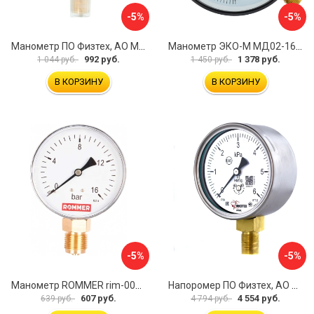
-5%
-5%
Манометр ПО Физтех, АО МП3-Уф 4687205178350
Манометр ЭКО-М МД02-160-G-1,6МПа
992 руб.
1 378 руб.
1 044 руб.
1 450 руб.
В КОРЗИНУ
В КОРЗИНУ
-5%
-5%
Манометр ROMMER rim-0010-801615 RG00929SFN57FN
Напоромер ПО Физтех, АО НМПф 4687205178756
607 руб.
4 554 руб.
639 руб.
4 794 руб.