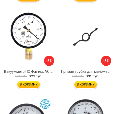
-5%
-5%
Вакуумметр ПО Физтех, АО ВП3-Уф 4687205178022
Прямая трубка для манометра ЭКО-М ТМП-G1/2F-G1/2M
923 руб.
931 руб.
972 руб.
980 руб.
В КОРЗИНУ
В КОРЗИНУ