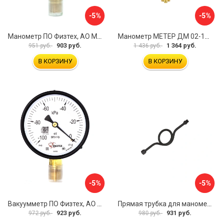
-5%
-5%
Манометр ПО Физтех, АО МП3-Уф 4687205178435
Манометр МЕТЕР ДМ 02-100-1-М 726
903 руб.
1 364 руб.
951 руб.
1 436 руб.
В КОРЗИНУ
В КОРЗИНУ
-5%
-5%
Вакуумметр ПО Физтех, АО ВП3-Уф 4687205178022
Прямая трубка для манометра ЭКО-М ТМП-G1/2F-G1/2M
923 руб.
931 руб.
972 руб.
980 руб.