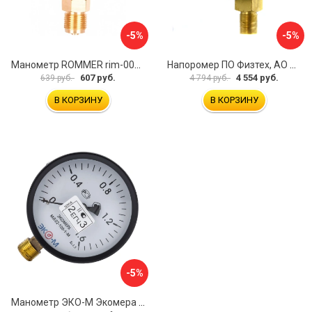
-5%
-5%
Манометр ROMMER rim-0010-801615 RG00929SFN57FN
Напоромер ПО Физтех, АО НМПф 4687205178756
607 руб.
4 554 руб.
639 руб.
4 794 руб.
В КОРЗИНУ
В КОРЗИНУ
-5%
Манометр ЭКО-М Экомера МД02-100-М-1,6МПа-ЭИ