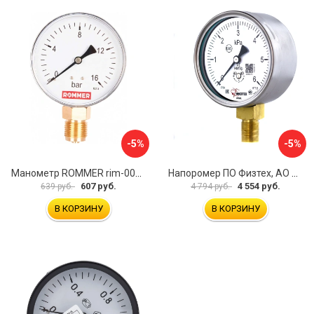
-5%
-5%
Манометр ROMMER rim-0010-801615 RG00929SFN57FN
Напоромер ПО Физтех, АО НМПф 4687205178756
607 руб.
4 554 руб.
639 руб.
4 794 руб.
В КОРЗИНУ
В КОРЗИНУ