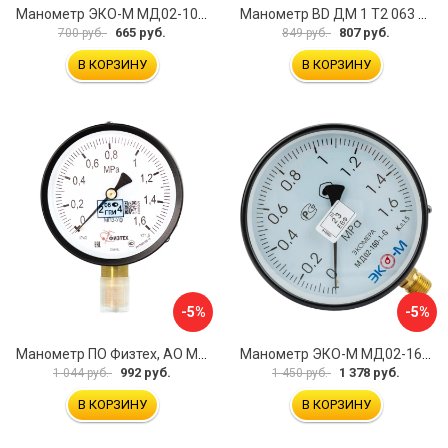
Манометр ЭКО-М МД02-100-G-1МПа-ЭИ
Манометр BD ДМ 1 Т2 063 Р 1151100007
665 руб.
807 руб.
700 руб.
849 руб.
В КОРЗИНУ
В КОРЗИНУ
-5%
-5%
Манометр ПО Физтех, АО МП3-Уф 4687205178350
Манометр ЭКО-М МД02-160-G-1,6МПа
992 руб.
1 378 руб.
1 044 руб.
1 450 руб.
В КОРЗИНУ
В КОРЗИНУ