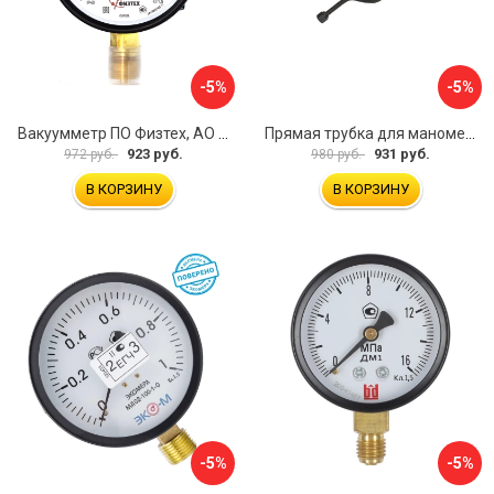
-5%
-5%
Вакуумметр ПО Физтех, АО ВП3-Уф 4687205178022
Прямая трубка для манометра ЭКО-М ТМП-G1/2F-G1/2M
923 руб.
931 руб.
972 руб.
980 руб.
В КОРЗИНУ
В КОРЗИНУ
-5%
-5%