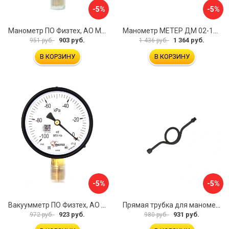
-5%
-5%
Манометр ПО Физтех, АО МП3-Уф 4687205178435
Манометр МЕТЕР ДМ 02-100-1-М 726
903 руб.
1 364 руб.
951 руб.
1 436 руб.
В КОРЗИНУ
В КОРЗИНУ
-5%
-5%
Вакуумметр ПО Физтех, АО ВП3-Уф 4687205178022
Прямая трубка для манометра ЭКО-М ТМП-G1/2F-G1/2M
923 руб.
931 руб.
972 руб.
980 руб.