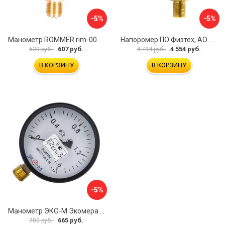
-5%
-5%
Манометр ROMMER rim-0010-801615 RG00929SFN57FN
Напоромер ПО Физтех, АО НМПф 4687205178756
607 руб.
4 554 руб.
639 руб.
4 794 руб.
В КОРЗИНУ
В КОРЗИНУ
-5%
Манометр ЭКО-М Экомера МД02-100-М-1,6МПа-ЭИ
665 руб.
700 руб.