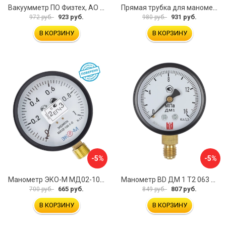
Вакуумметр ПО Физтех, АО ВП3-Уф 4687205178022
Прямая трубка для манометра ЭКО-М ТМП-G1/2F-G1/2M
923 руб.
931 руб.
972 руб.
980 руб.
В КОРЗИНУ
В КОРЗИНУ
-5%
-5%
Манометр ЭКО-М МД02-100-G-1МПа-ЭИ
Манометр BD ДМ 1 Т2 063 Р 1151100007
665 руб.
807 руб.
700 руб.
849 руб.
В КОРЗИНУ
В КОРЗИНУ