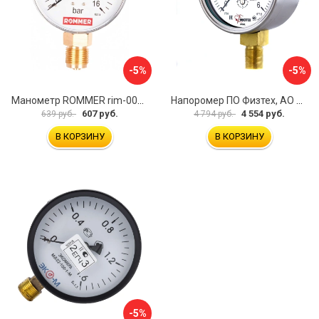
-5%
-5%
Манометр ROMMER rim-0010-801615 RG00929SFN57FN
Напоромер ПО Физтех, АО НМПф 4687205178756
607 руб.
4 554 руб.
639 руб.
4 794 руб.
В КОРЗИНУ
В КОРЗИНУ
-5%