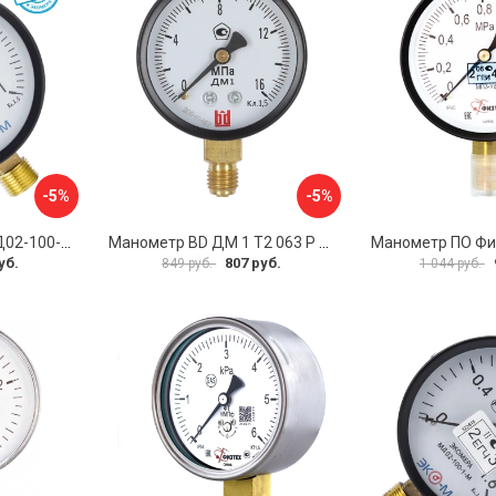
-5%
-5%
Манометр ЭКО-М МД02-100-G-1МПа-ЭИ
Манометр BD ДМ 1 Т2 063 Р 1151100007
уб.
807 руб.
849 руб.
1 044 руб.