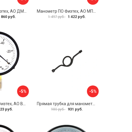
Манометр ПО Физтех, АО ДМ2005ф 4687205178077
Манометр ПО Физтех, АО МП4-Уф 4687205178602
 860 руб.
1 422 руб.
1 497 руб.
-5%
-5%
Вакуумметр ПО Физтех, АО ВП3-Уф 4687205178022
Прямая трубка для манометра ЭКО-М ТМП-G1/2F-G1/2M
23 руб.
931 руб.
980 руб.