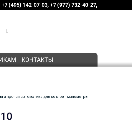
+7 (495) 142-07-03
‎‎+7 (977) 732-40-27
КОРЗИНА
0 позиций
на сумму
0 руб.
ИКАМ
КОНТАКТЫ
ы и прочая автоматика для котлов - манометры
010