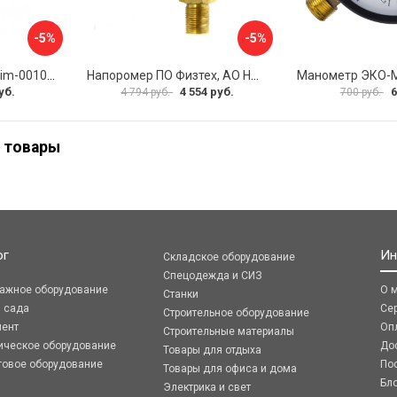
-5%
-5%
Манометр ROMMER rim-0010-801615 RG00929SFN57FN
Напоромер ПО Физтех, АО НМПф 4687205178756
уб.
4 554 руб.
6
4 794 руб.
700 руб.
 товары
ог
Ин
Складское оборудование
Спецодежда и СИЗ
ражное оборудование
О 
Станки
я сада
Се
Строительное оборудование
мент
Оп
Строительные материалы
ическое оборудование
До
Товары для отдыха
говое оборудование
По
Товары для офиса и дома
Бл
Электрика и свет