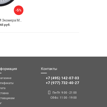
-5%
Манометр ЭКО-М Экомера МД02-100-М-1,6МПа-ЭИ
65 руб.
формация
Контакты
+7 (495) 142-07-03
магазине
‎‎+7 (977) 732-40-27
ртификаты
лата
Пн-Пт: 9:00 - 21:00
ставка
Сб-Вс: 11:00 - 19:00
ставщикам
ог