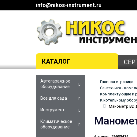
info@nikos-instrument.ru
КАТАЛОГ
СЕР
Автогаражное
Главная страница
оборудование
Сантехника - комп
Комплектующие и р
Все для сада
К котельному обор
Манометр BD Д
Инструмент
Маномет
Климатическое
оборудование
Артикул:
26933414