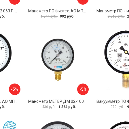
Манометр BD ДМ 1 Т2 063 Р 1151100009
Манометр ПО Физтех, АО МП3-Уф 4687205178336
уб.
992 руб.
2
1 044 руб.
3 010 руб.
-5%
-5%
Манометр ПО Физтех, АО МП3-Уф 4687205178435
Манометр МЕТЕР ДМ 02-100-1-М 726
уб.
1 364 руб.
9
1 436 руб.
972 руб.