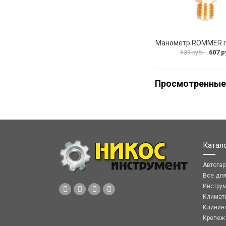
607 р
639 руб.
Просмотренные
Катал
Автога
Все дл
Инстру
Климат
Клинин
Крепеж