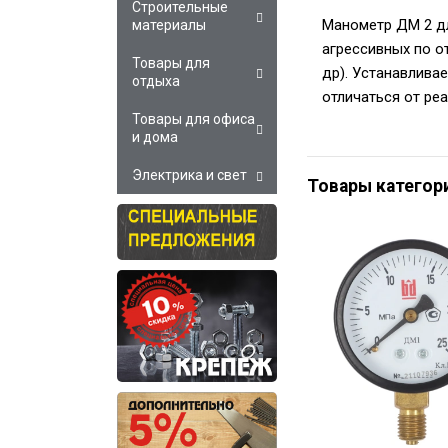
Строительные
Манометр ДМ 2 дл
материалы
агрессивных по от
Товары для
др). Устанавлива
отдыха
отличаться от ре
Товары для офиса
и дома
Электрика и свет
Товары категор