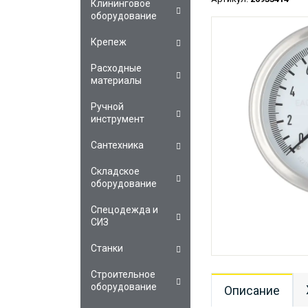
Клининговое
оборудование
Крепеж
Расходные
материалы
Ручной
инструмент
Сантехника
Складское
оборудование
Спецодежда и
СИЗ
Станки
Строительное
оборудование
Описание