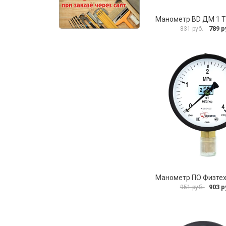
789 р
831 руб.
903 р
951 руб.