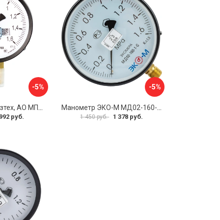
-5%
-5%
Манометр ПО Физтех, АО МП3-Уф 4687205178350
Манометр ЭКО-М МД02-160-G-1,6МПа
992 руб.
1 378 руб.
1 450 руб.