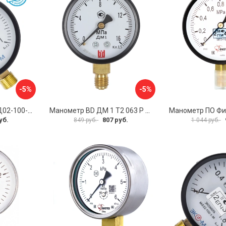
-5%
-5%
Манометр ЭКО-М МД02-100-G-1МПа-ЭИ
Манометр BD ДМ 1 Т2 063 Р 1151100007
уб.
807 руб.
849 руб.
1 044 руб.