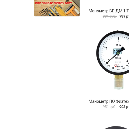
789 р
831 руб.
903 р
951 руб.