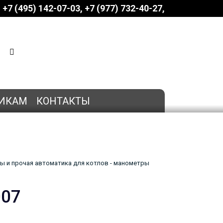
+7 (495) 142-07-03
‎‎+7 (977) 732-40-27
КОРЗИНА
0 позиций
на сумму
0 руб.
ИКАМ
КОНТАКТЫ
ы и прочая автоматика для котлов - манометры
007