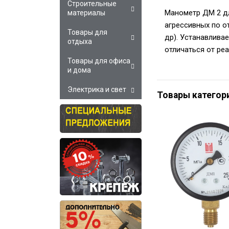
Строительные
Манометр ДМ 2 дл
материалы
агрессивных по от
Товары для
др). Устанавлива
отдыха
отличаться от ре
Товары для офиса
и дома
Электрика и свет
Товары категор