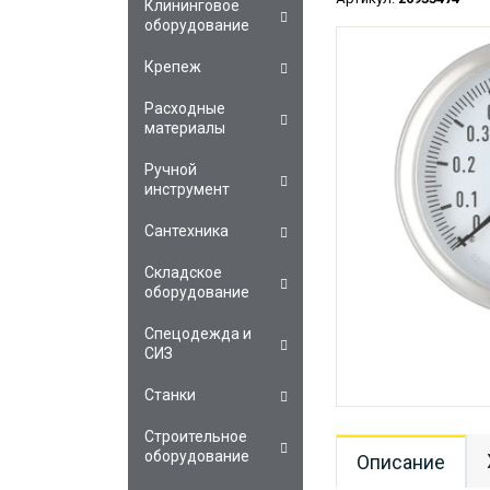
Клининговое
оборудование
Крепеж
Расходные
материалы
Ручной
инструмент
Сантехника
Складское
оборудование
Спецодежда и
СИЗ
Станки
Строительное
оборудование
Описание