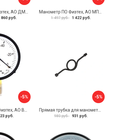
Манометр ПО Физтех, АО ДМ2005ф 4687205178077
Манометр ПО Физтех, АО МП4-Уф 4687205178602
 860 руб.
1 422 руб.
1 497 руб.
-5%
-5%
Вакуумметр ПО Физтех, АО ВП3-Уф 4687205178022
Прямая трубка для манометра ЭКО-М ТМП-G1/2F-G1/2M
23 руб.
931 руб.
980 руб.