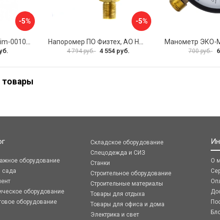
-5%
-5%
Манометр ROMMER rim-0010-801615 RG00929SFN57FN
Напоромер ПО Физтех, АО НМПф 4687205178756
уб.
4 554 руб.
6
4 794 руб.
700 руб.
 товары
ог
Ин
Складское оборудование
Спецодежда и СИЗ
ражное оборудование
О 
Станки
я сада
Се
Строительное оборудование
мент
Оп
Строительные материалы
ическое оборудование
До
Товары для отдыха
говое оборудование
По
Товары для офиса и дома
Бл
Электрика и свет