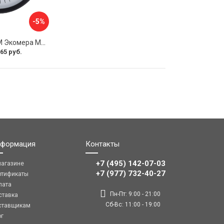
-5%
Манометр ЭКО-М Экомера МД02-100-М-1,6МПа-ЭИ
65 руб.
формация
Контакты
+7 (495) 142-07-03
магазине
‎‎+7 (977) 732-40-27
ртификаты
лата
Пн-Пт: 9:00 - 21:00
ставка
Сб-Вс: 11:00 - 19:00
ставщикам
ог