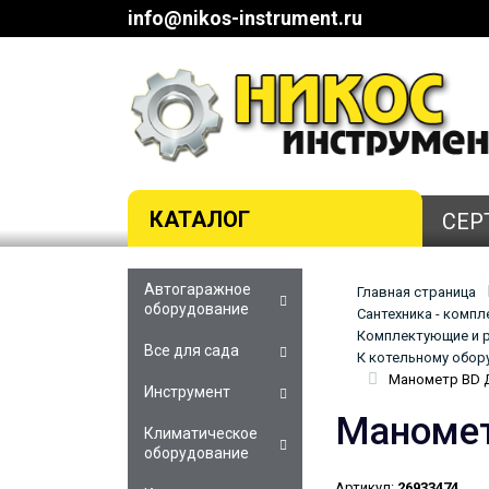
info@nikos-instrument.ru
КАТАЛОГ
СЕР
Автогаражное
Главная страница
оборудование
Сантехника - комп
Комплектующие и р
Все для сада
К котельному обор
Манометр BD Д
Инструмент
Маномет
Климатическое
оборудование
Артикул:
26933474