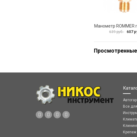
607 р
639 руб.
Просмотренные
Катал
Автога
Все дл
Инстру
Климат
Клинин
Крепеж