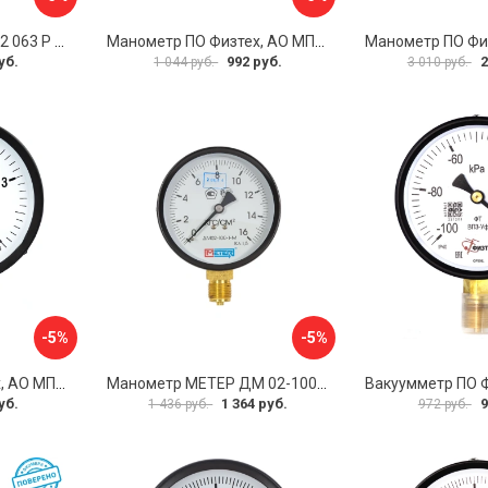
Манометр BD ДМ 1 Т2 063 Р 1151100009
Манометр ПО Физтех, АО МП3-Уф 4687205178336
уб.
992 руб.
2
1 044 руб.
3 010 руб.
-5%
-5%
Манометр ПО Физтех, АО МП3-Уф 4687205178435
Манометр МЕТЕР ДМ 02-100-1-М 726
уб.
1 364 руб.
9
1 436 руб.
972 руб.