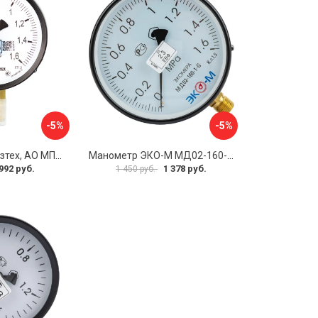
-5%
-5%
Манометр ПО Физтех, АО МП3-Уф 4687205178350
Манометр ЭКО-М МД02-160-G-1,6МПа
992 руб.
1 378 руб.
1 450 руб.