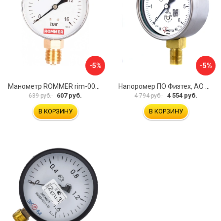
-5%
-5%
Манометр ROMMER rim-0010-801615 RG00929SFN57FN
Напоромер ПО Физтех, АО НМПф 4687205178756
607 руб.
4 554 руб.
639 руб.
4 794 руб.
В КОРЗИНУ
В КОРЗИНУ