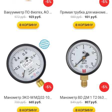
-5%
-5%
Вакуумметр ПО Физтех, АО ВП3-Уф 4687205178022
Прямая трубка для манометра ЭКО-М ТМП-G1/2F-G1/2M
923 руб.
931 руб.
972 руб.
980 руб.
В КОРЗИНУ
В КОРЗИНУ
-5%
-5%
Манометр ЭКО-М МД02-100-G-1МПа-ЭИ
Манометр BD ДМ 1 Т2 063 Р 1151100007
665 руб.
807 руб.
700 руб.
849 руб.
В КОРЗИНУ
В КОРЗИНУ