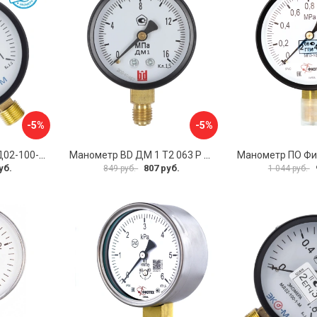
-5%
-5%
Манометр ЭКО-М МД02-100-G-1МПа-ЭИ
Манометр BD ДМ 1 Т2 063 Р 1151100007
уб.
807 руб.
849 руб.
1 044 руб.