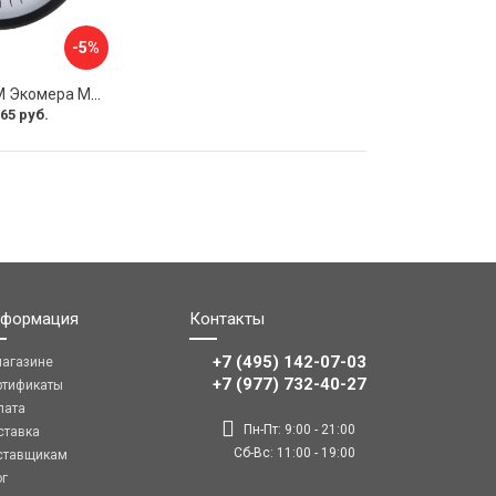
-5%
Манометр ЭКО-М Экомера МД02-100-М-1,6МПа-ЭИ
65 руб.
формация
Контакты
+7 (495) 142-07-03
магазине
‎‎+7 (977) 732-40-27
ртификаты
лата
Пн-Пт: 9:00 - 21:00
ставка
Сб-Вс: 11:00 - 19:00
ставщикам
ог