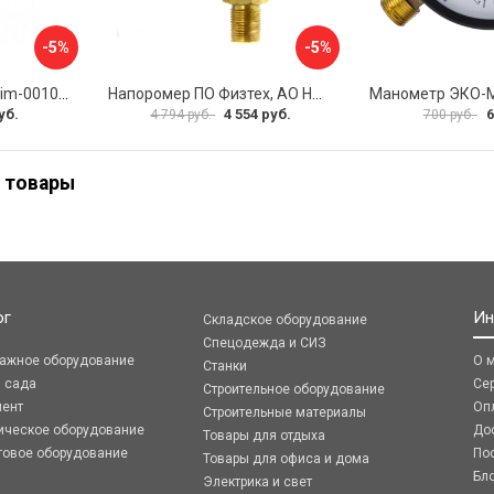
-5%
-5%
Манометр ROMMER rim-0010-801615 RG00929SFN57FN
Напоромер ПО Физтех, АО НМПф 4687205178756
уб.
4 554 руб.
6
4 794 руб.
700 руб.
 товары
ог
Ин
Складское оборудование
Спецодежда и СИЗ
ражное оборудование
О 
Станки
я сада
Се
Строительное оборудование
мент
Оп
Строительные материалы
ическое оборудование
До
Товары для отдыха
говое оборудование
По
Товары для офиса и дома
Бл
Электрика и свет