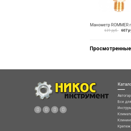
607 р
639 руб.
Просмотренные
Катал
Автога
Все дл
Инстру
Климат
Клинин
Крепеж