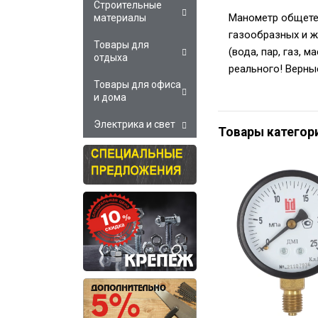
Строительные
Манометр общетех
материалы
газообразных и ж
Товары для
(вода, пар, газ, 
отдыха
реального! Верны
Товары для офиса
и дома
Электрика и свет
Товары категор