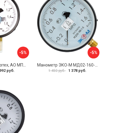
-5%
-5%
Манометр ПО Физтех, АО МП3-Уф 4687205178350
Манометр ЭКО-М МД02-160-G-1,6МПа
992 руб.
1 378 руб.
1 450 руб.