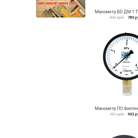
789 р
831 руб.
903 р
951 руб.