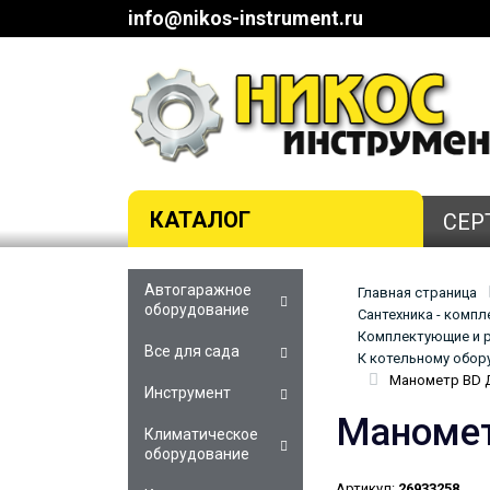
info@nikos-instrument.ru
КАТАЛОГ
СЕР
Автогаражное
Главная страница
оборудование
Сантехника - комп
Комплектующие и р
Все для сада
К котельному обор
Манометр BD Д
Инструмент
Маномет
Климатическое
оборудование
Артикул:
26933258