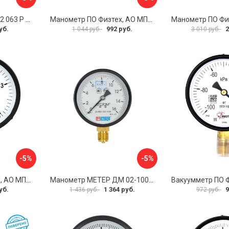
Манометр BD ДМ 1 Т2 063 Р 1151100009
Манометр ПО Физтех, АО МП3-Уф 4687205178336
уб.
992 руб.
2
1 044 руб.
3 010 руб.
-5%
-5%
Манометр ПО Физтех, АО МП3-Уф 4687205178435
Манометр МЕТЕР ДМ 02-100-1-М 726
уб.
1 364 руб.
9
1 436 руб.
972 руб.