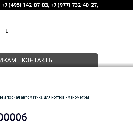
+7 (495) 142-07-03
‎‎+7 (977) 732-40-27
КОРЗИНА
0 позиций
на сумму
0 руб.
ИКАМ
КОНТАКТЫ
ы и прочая автоматика для котлов - манометры
00006