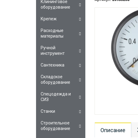
Клининговое
оборудование
Крепеж
Расходные
материалы
Ручной
инструмент
Сантехника
Складское
оборудование
Спецодежда и
СИЗ
Станки
Строительное
оборудование
Описание