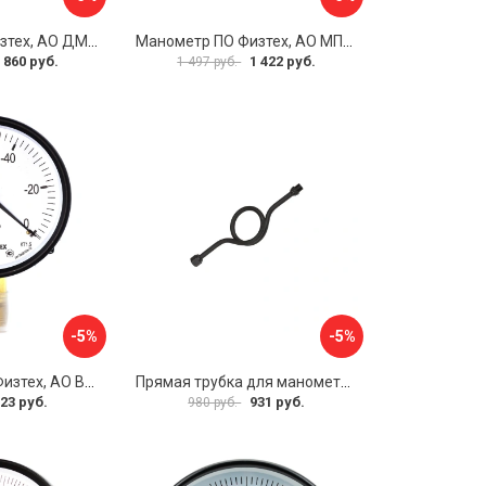
Манометр ПО Физтех, АО ДМ2005ф 4687205178077
Манометр ПО Физтех, АО МП4-Уф 4687205178602
 860 руб.
1 422 руб.
1 497 руб.
-5%
-5%
Вакуумметр ПО Физтех, АО ВП3-Уф 4687205178022
Прямая трубка для манометра ЭКО-М ТМП-G1/2F-G1/2M
23 руб.
931 руб.
980 руб.