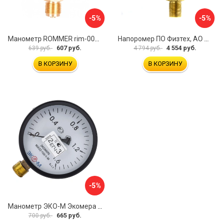
-5%
-5%
Манометр ROMMER rim-0010-801615 RG00929SFN57FN
Напоромер ПО Физтех, АО НМПф 4687205178756
607 руб.
4 554 руб.
639 руб.
4 794 руб.
В КОРЗИНУ
В КОРЗИНУ
-5%
Манометр ЭКО-М Экомера МД02-100-М-1,6МПа-ЭИ
665 руб.
700 руб.