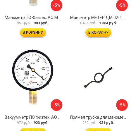
-5%
-5%
Манометр ПО Физтех, АО МП3-Уф 4687205178435
Манометр МЕТЕР ДМ 02-100-1-М 726
903 руб.
1 364 руб.
951 руб.
1 436 руб.
В КОРЗИНУ
В КОРЗИНУ
-5%
-5%
Вакуумметр ПО Физтех, АО ВП3-Уф 4687205178022
Прямая трубка для манометра ЭКО-М ТМП-G1/2F-G1/2M
923 руб.
931 руб.
972 руб.
980 руб.