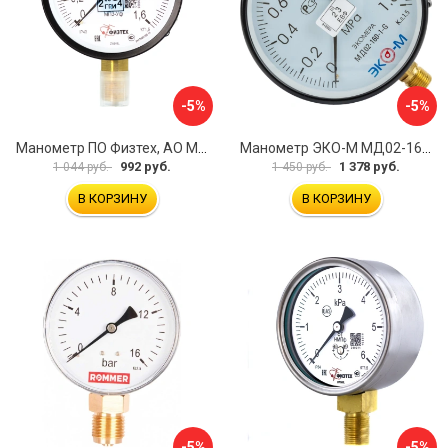
-5%
-5%
Манометр ПО Физтех, АО МП3-Уф 4687205178350
Манометр ЭКО-М МД02-160-G-1,6МПа
992 руб.
1 378 руб.
1 044 руб.
1 450 руб.
В КОРЗИНУ
В КОРЗИНУ
-5%
-5%