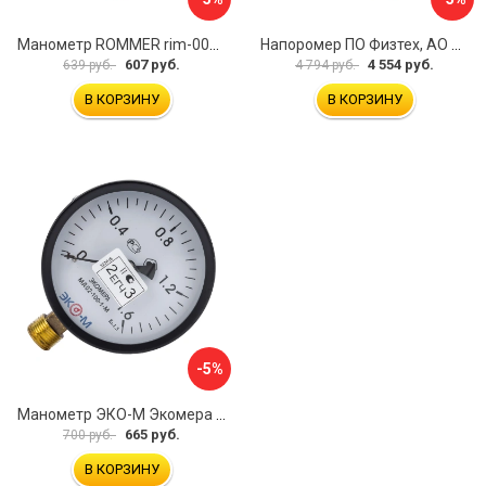
Манометр ROMMER rim-0010-801615 RG00929SFN57FN
Напоромер ПО Физтех, АО НМПф 4687205178756
607 руб.
4 554 руб.
639 руб.
4 794 руб.
В КОРЗИНУ
В КОРЗИНУ
-5%
Манометр ЭКО-М Экомера МД02-100-М-1,6МПа-ЭИ
665 руб.
700 руб.
В КОРЗИНУ