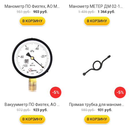
Манометр ПО Физтех, АО МП3-Уф 4687205178435
Манометр МЕТЕР ДМ 02-100-1-М 726
903 руб.
1 364 руб.
951 руб.
1 436 руб.
В КОРЗИНУ
В КОРЗИНУ
-5%
-5%
Вакуумметр ПО Физтех, АО ВП3-Уф 4687205178022
Прямая трубка для манометра ЭКО-М ТМП-G1/2F-G1/2M
923 руб.
931 руб.
972 руб.
980 руб.
В КОРЗИНУ
В КОРЗИНУ