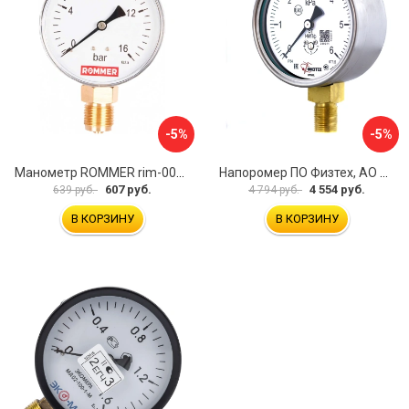
-5%
-5%
Манометр ROMMER rim-0010-801615 RG00929SFN57FN
Напоромер ПО Физтех, АО НМПф 4687205178756
607 руб.
4 554 руб.
639 руб.
4 794 руб.
В КОРЗИНУ
В КОРЗИНУ