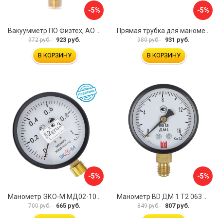
-5%
-5%
Вакуумметр ПО Физтех, АО ВП3-Уф 4687205178022
Прямая трубка для манометра ЭКО-М ТМП-G1/2F-G1/2M
923 руб.
931 руб.
972 руб.
980 руб.
В КОРЗИНУ
В КОРЗИНУ
-5%
-5%
Манометр ЭКО-М МД02-100-G-1МПа-ЭИ
Манометр BD ДМ 1 Т2 063 Р 1151100007
665 руб.
807 руб.
700 руб.
849 руб.