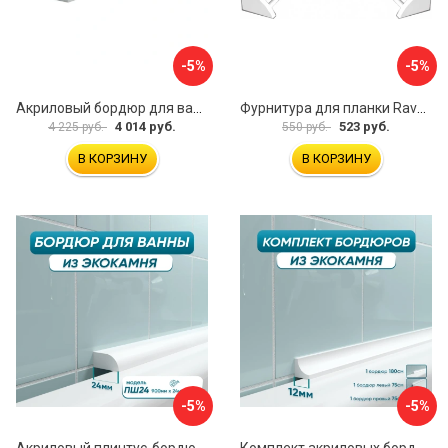
-5%
-5%
Акриловый бордюр для ванны Волшебная палочка PSH1224 УТ000065228
Фурнитура для планки Ravak B460000001
4 014 руб.
523 руб.
4 225 руб.
550 руб.
В КОРЗИНУ
В КОРЗИНУ
-5%
-5%