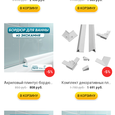
3 090 руб.
1 750 руб.
В КОРЗИНУ
В КОРЗИНУ
-5%
-5%
Акриловый плинтус-бордюр для ванной BNV ПШ12 4603320007931
Комплект декоративных планок для ванн и поддонов ALTASAN KDP195
808 руб.
1 691 руб.
850 руб.
1 780 руб.
В КОРЗИНУ
В КОРЗИНУ