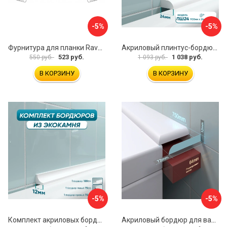
-5%
-5%
Фурнитура для планки Ravak B460000001
Акриловый плинтус-бордюр для ванной BNV ПШ24 4603320007979
523 руб.
1 038 руб.
550 руб.
1 093 руб.
В КОРЗИНУ
В КОРЗИНУ
-5%
-5%
Комплект акриловых бордюров для ванной BNV ГЛ12 4603312129467
Акриловый бордюр для ванны BNV 4603312129177