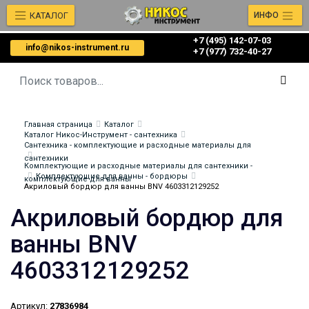
КАТАЛОГ
ИНФО
+7 (495) 142-07-03
info@nikos-instrument.ru
‎‎+7 (977) 732-40-27
Главная страница
Каталог
Каталог Никос-Инструмент - сантехника
Сантехника - комплектующие и расходные материалы для
сантехники
Комплектующие и расходные материалы для сантехники -
Комплектующие для ванны - бордюры
комплектующие для ванны
Акриловый бордюр для ванны BNV 4603312129252
Акриловый бордюр для
ванны BNV
4603312129252
Артикул:
27836984