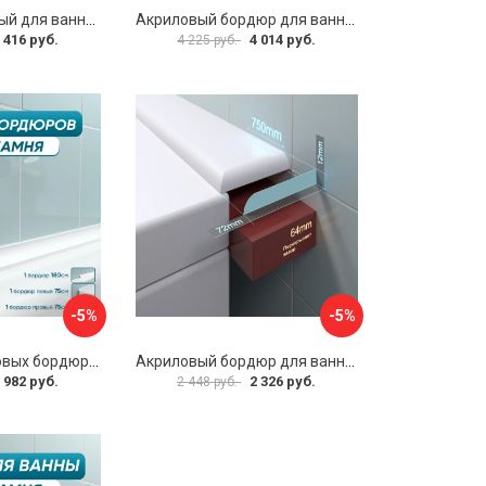
Бордюр акриловый для ванны BNV ПШ12 4603320007511
Акриловый бордюр для ванны Волшебная палочка PSH1224 УТ000065228
 416 руб.
4 014 руб.
4 225 руб.
-5%
-5%
Комплект акриловых бордюров для ванной BNV ГЛ12 4603312129467
Акриловый бордюр для ванны BNV 4603312129177
 982 руб.
2 326 руб.
2 448 руб.