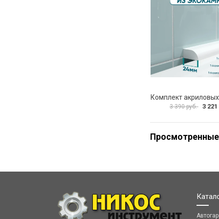
3 221
3 390 руб.
Просмотренные
Катал
Автога