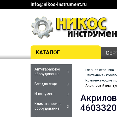
info@nikos-instrument.ru
КАТАЛОГ
СЕР
Автогаражное
Главная страница
оборудование
Сантехника - комп
Комплектующие и р
Все для сада
Акриловый плинтус
Инструмент
Акрилов
Климатическое
4603320
оборудование