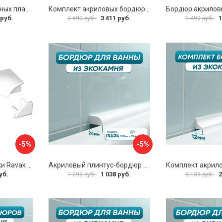
Комплект декоративных планок для ванн и поддонов ALTASAN KDP195
Комплект акриловых бордюров для ванной BNV ГБ24 4603312129474
 руб.
3 411 руб.
1
3 590 руб.
1 490 руб.
-5%
-5%
Фурнитура для планки Ravak B460000001
Акриловый плинтус-бордюр для ванной BNV ПШ24 4603320007979
уб.
1 038 руб.
2
1 093 руб.
3 139 руб.