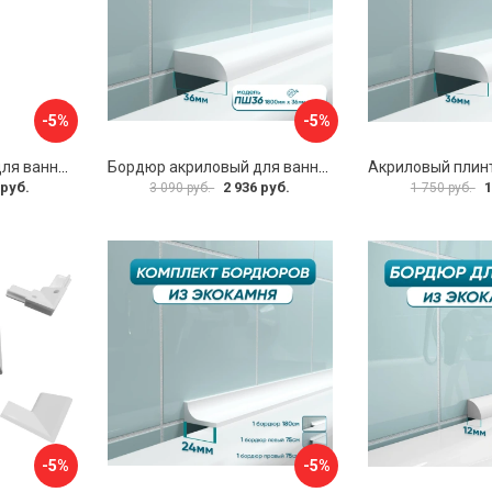
-5%
-5%
Акриловый бордюр для ванны BNV 4603312129252
Бордюр акриловый для ванны BNV ПШ36 4603320007597
 руб.
2 936 руб.
1
3 090 руб.
1 750 руб.
-5%
-5%