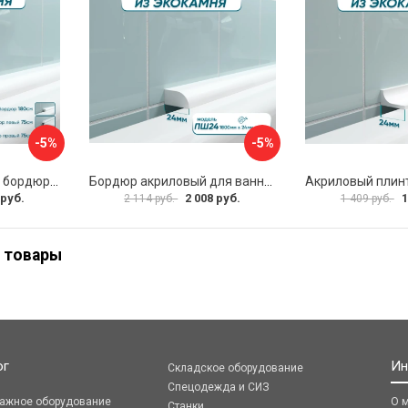
-5%
-5%
Комплект акриловых бордюров для ванной BNV ПШ24 4603312129450
Бордюр акриловый для ванны BNV ПШ24 4603320007559
 руб.
2 008 руб.
1
2 114 руб.
1 409 руб.
 товары
ог
Ин
Складское оборудование
Спецодежда и СИЗ
ражное оборудование
О 
Станки