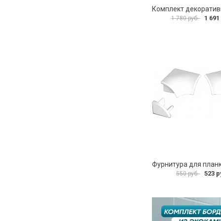
1 691
1 780 руб.
523 р
550 руб.