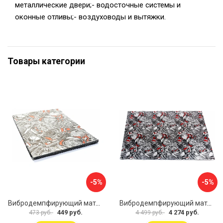
металлические двери;- водосточные системы и
оконные отливы;- воздуховоды и вытяжки.
Товары категории
-5%
-5%
Вибродемпфирующий материал Dreamcar Base 2 33x25 см DC-000-0926988P1393
Вибродемпфирующий материал Dreamcar DC-2M0-S070050P7
449 руб.
4 274 руб.
473 руб.
4 499 руб.