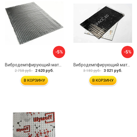
-5%
-5%
Вибродемпфирующий материал Dreamcar Noname 2 N6-2M0-S070050P1079
Вибродемпфирующий материал Шумофф SPACE 2.0 НФ-00001206
2 620 руб.
3 021 руб.
2 758 руб.
3 180 руб.
В КОРЗИНУ
В КОРЗИНУ