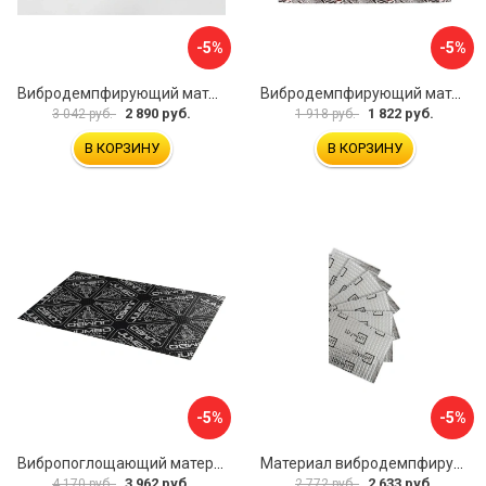
-5%
-5%
Вибродемпфирующий материал Шумофф Black Jack НФ-00001634
Вибродемпфирующий материал Dreamcar DC-4M0-S070050P17
2 890 руб.
1 822 руб.
3 042 руб.
1 918 руб.
В КОРЗИНУ
В КОРЗИНУ
-5%
-5%
Вибропоглощающий материал для шумоизоляции автомобиля JUMBO acoustics V03010D1
Материал вибродемпфирующий Шумофф Light 2 БП000000218
3 962 руб.
2 633 руб.
4 170 руб.
2 772 руб.