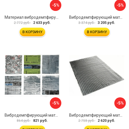
-5%
-5%
Материал вибродемпфирующий Шумофф Light 2 БП000000218
Вибродемпфирующий материал Dreamcar DC-4M0-S070050P18
2 633 руб.
3 205 руб.
2 772 руб.
3 374 руб.
В КОРЗИНУ
В КОРЗИНУ
-5%
-5%
Вибродемпфирующий материал Dreamcar Ассорти 3 DC-000-0123873P1021
Вибродемпфирующий материал Dreamcar Noname 2 N6-2M0-S070050P1079
821 руб.
2 620 руб.
864 руб.
2 758 руб.