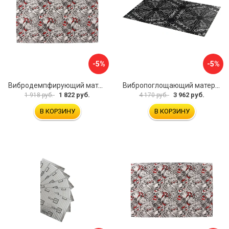
-5%
-5%
Вибродемпфирующий материал Dreamcar DC-4M0-S070050P17
Вибропоглощающий материал для шумоизоляции автомобиля JUMBO acoustics V03010D1
1 822 руб.
3 962 руб.
1 918 руб.
4 170 руб.
В КОРЗИНУ
В КОРЗИНУ