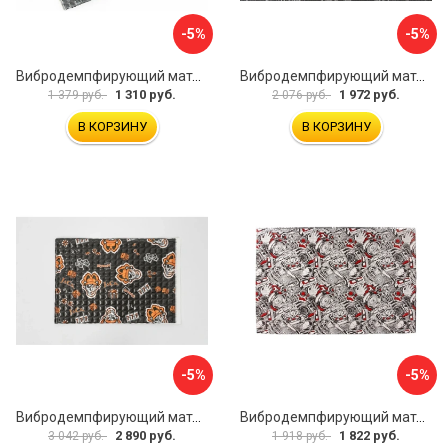
-5%
-5%
Вибродемпфирующий материал Dreamcar Noname 2 N6-2M0-S070050P1078
Вибродемпфирующий материал STP Smartmat black 30 54533
1 310 руб.
1 972 руб.
1 379 руб.
2 076 руб.
В КОРЗИНУ
В КОРЗИНУ
-5%
-5%
Вибродемпфирующий материал Шумофф Black Jack НФ-00001634
Вибродемпфирующий материал Dreamcar DC-4M0-S070050P17
2 890 руб.
1 822 руб.
3 042 руб.
1 918 руб.