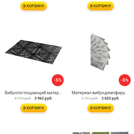
В КОРЗИНУ
В КОРЗИНУ
-5%
-5%
Вибропоглощающий материал для шумоизоляции автомобиля JUMBO acoustics V03010D1
Материал вибродемпфирующий Шумофф Light 2 БП000000218
3 962 руб.
2 633 руб.
4 170 руб.
2 772 руб.
В КОРЗИНУ
В КОРЗИНУ