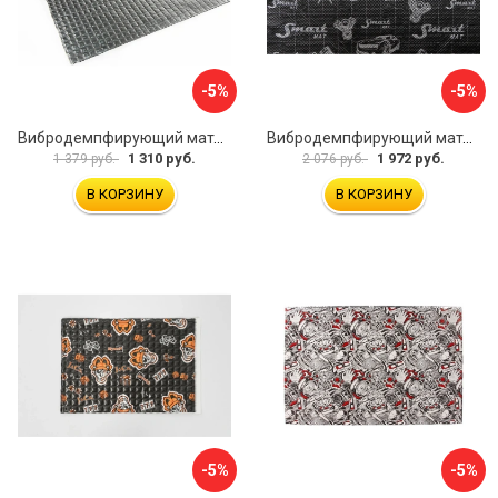
-5%
-5%
Вибродемпфирующий материал Dreamcar Noname 2 N6-2M0-S070050P1078
Вибродемпфирующий материал STP Smartmat black 30 54533
1 310 руб.
1 972 руб.
1 379 руб.
2 076 руб.
В КОРЗИНУ
В КОРЗИНУ
-5%
-5%