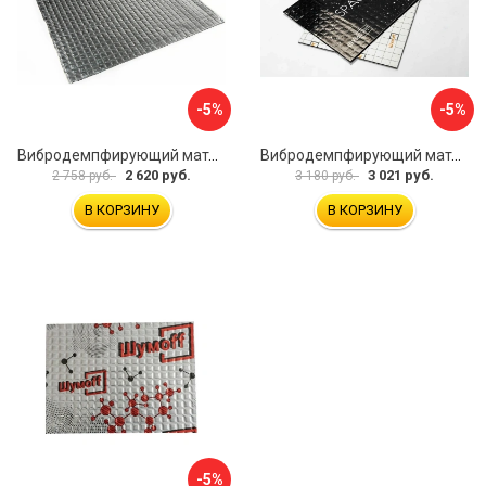
-5%
-5%
Вибродемпфирующий материал Dreamcar Noname 2 N6-2M0-S070050P1079
Вибродемпфирующий материал Шумофф SPACE 2.0 НФ-00001206
2 620 руб.
3 021 руб.
2 758 руб.
3 180 руб.
В КОРЗИНУ
В КОРЗИНУ
-5%