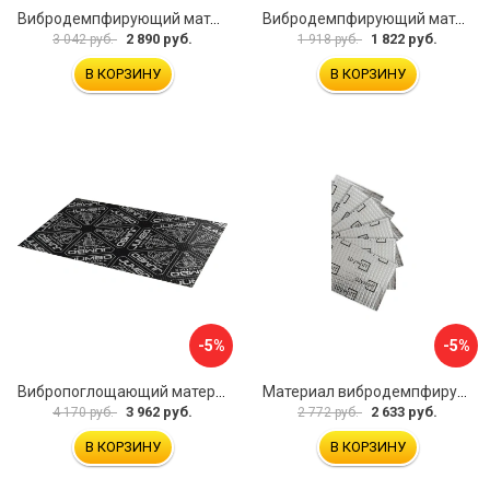
Вибродемпфирующий материал Шумофф Black Jack НФ-00001634
Вибродемпфирующий материал Dreamcar DC-4M0-S070050P17
2 890 руб.
1 822 руб.
3 042 руб.
1 918 руб.
В КОРЗИНУ
В КОРЗИНУ
-5%
-5%
Вибропоглощающий материал для шумоизоляции автомобиля JUMBO acoustics V03010D1
Материал вибродемпфирующий Шумофф Light 2 БП000000218
3 962 руб.
2 633 руб.
4 170 руб.
2 772 руб.
В КОРЗИНУ
В КОРЗИНУ