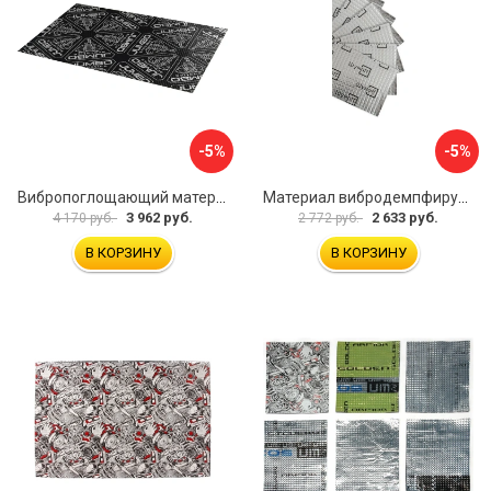
-5%
-5%
Вибропоглощающий материал для шумоизоляции автомобиля JUMBO acoustics V03010D1
Материал вибродемпфирующий Шумофф Light 2 БП000000218
3 962 руб.
2 633 руб.
4 170 руб.
2 772 руб.
В КОРЗИНУ
В КОРЗИНУ