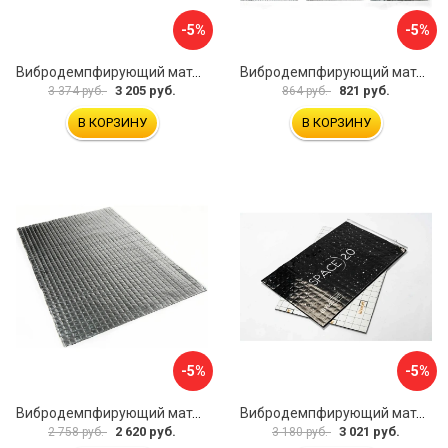
-5%
-5%
Вибродемпфирующий материал Dreamcar DC-4M0-S070050P18
Вибродемпфирующий материал Dreamcar Ассорти 3 DC-000-0123873P1021
3 205 руб.
821 руб.
3 374 руб.
864 руб.
В КОРЗИНУ
В КОРЗИНУ
-5%
-5%
Вибродемпфирующий материал Dreamcar Noname 2 N6-2M0-S070050P1079
Вибродемпфирующий материал Шумофф SPACE 2.0 НФ-00001206
2 620 руб.
3 021 руб.
2 758 руб.
3 180 руб.