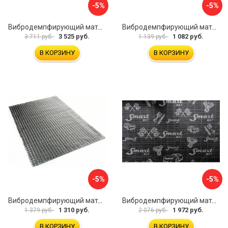
-5%
-5%
Вибродемпфирующий материал Dreamcar Noname 2 N6-2M0-S070050P1080
Вибродемпфирующий материал Dreamcar Base 2 33x25 см DC-000-0926988P1395
3 525 руб.
1 082 руб.
3 711 руб.
1 139 руб.
В КОРЗИНУ
В КОРЗИНУ
-5%
-5%
Вибродемпфирующий материал Dreamcar Noname 2 N6-2M0-S070050P1078
Вибродемпфирующий материал STP Smartmat black 30 54533
1 310 руб.
1 972 руб.
1 379 руб.
2 076 руб.
В КОРЗИНУ
В КОРЗИНУ