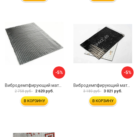
-5%
-5%
Вибродемпфирующий материал Dreamcar Noname 2 N6-2M0-S070050P1079
Вибродемпфирующий материал Шумофф SPACE 2.0 НФ-00001206
2 620 руб.
3 021 руб.
2 758 руб.
3 180 руб.
В КОРЗИНУ
В КОРЗИНУ