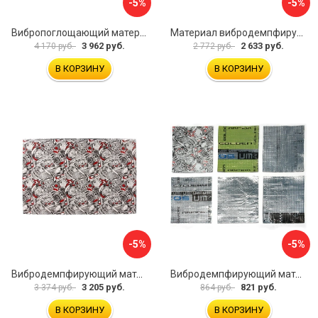
-5%
-5%
Вибропоглощающий материал для шумоизоляции автомобиля JUMBO acoustics V03010D1
Материал вибродемпфирующий Шумофф Light 2 БП000000218
3 962 руб.
2 633 руб.
4 170 руб.
2 772 руб.
В КОРЗИНУ
В КОРЗИНУ
-5%
-5%
Вибродемпфирующий материал Dreamcar DC-4M0-S070050P18
Вибродемпфирующий материал Dreamcar Ассорти 3 DC-000-0123873P1021
3 205 руб.
821 руб.
3 374 руб.
864 руб.
В КОРЗИНУ
В КОРЗИНУ