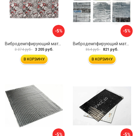
-5%
-5%
Вибродемпфирующий материал Dreamcar DC-4M0-S070050P18
Вибродемпфирующий материал Dreamcar Ассорти 3 DC-000-0123873P1021
3 205 руб.
821 руб.
3 374 руб.
864 руб.
В КОРЗИНУ
В КОРЗИНУ
-5%
-5%