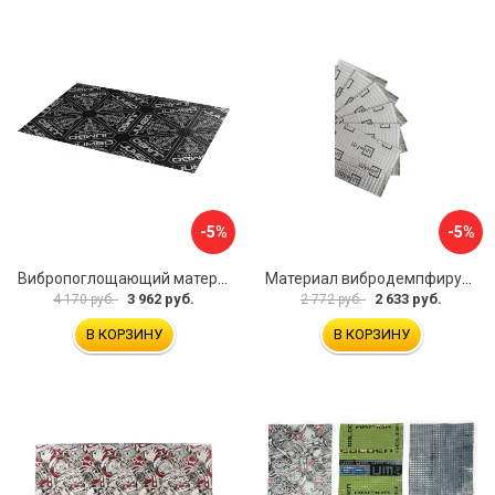
-5%
-5%
Вибропоглощающий материал для шумоизоляции автомобиля JUMBO acoustics V03010D1
Материал вибродемпфирующий Шумофф Light 2 БП000000218
3 962 руб.
2 633 руб.
4 170 руб.
2 772 руб.
В КОРЗИНУ
В КОРЗИНУ