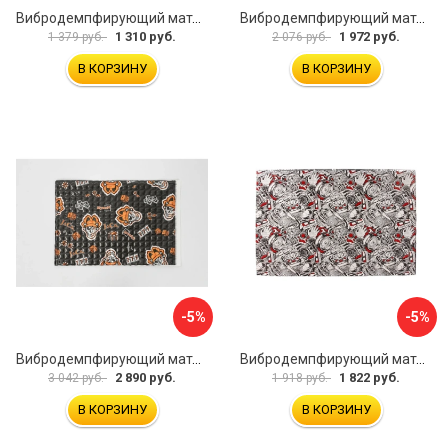
Вибродемпфирующий материал Dreamcar Noname 2 N6-2M0-S070050P1078
Вибродемпфирующий материал STP Smartmat black 30 54533
1 310 руб.
1 972 руб.
1 379 руб.
2 076 руб.
В КОРЗИНУ
В КОРЗИНУ
-5%
-5%
Вибродемпфирующий материал Шумофф Black Jack НФ-00001634
Вибродемпфирующий материал Dreamcar DC-4M0-S070050P17
2 890 руб.
1 822 руб.
3 042 руб.
1 918 руб.
В КОРЗИНУ
В КОРЗИНУ