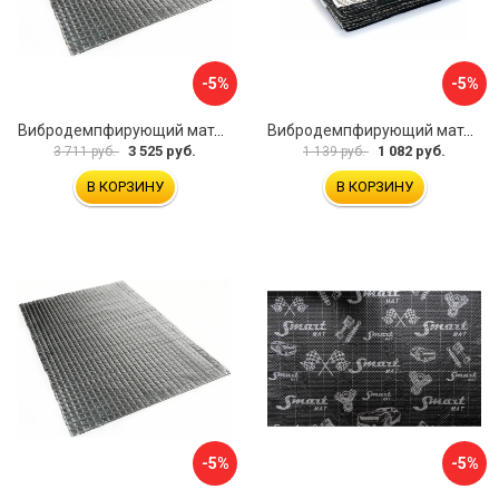
-5%
-5%
Вибродемпфирующий материал Dreamcar Noname 2 N6-2M0-S070050P1080
Вибродемпфирующий материал Dreamcar Base 2 33x25 см DC-000-0926988P1395
3 525 руб.
1 082 руб.
3 711 руб.
1 139 руб.
В КОРЗИНУ
В КОРЗИНУ
-5%
-5%