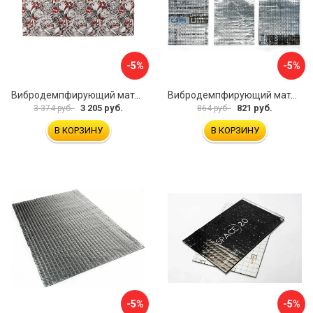
-5%
-5%
Вибродемпфирующий материал Dreamcar DC-4M0-S070050P18
Вибродемпфирующий материал Dreamcar Ассорти 3 DC-000-0123873P1021
3 205 руб.
821 руб.
3 374 руб.
864 руб.
В КОРЗИНУ
В КОРЗИНУ
-5%
-5%