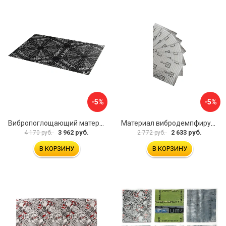
-5%
-5%
Вибропоглощающий материал для шумоизоляции автомобиля JUMBO acoustics V03010D1
Материал вибродемпфирующий Шумофф Light 2 БП000000218
3 962 руб.
2 633 руб.
4 170 руб.
2 772 руб.
В КОРЗИНУ
В КОРЗИНУ