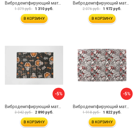
Вибродемпфирующий материал Dreamcar Noname 2 N6-2M0-S070050P1078
Вибродемпфирующий материал STP Smartmat black 30 54533
1 310 руб.
1 972 руб.
1 379 руб.
2 076 руб.
В КОРЗИНУ
В КОРЗИНУ
-5%
-5%
Вибродемпфирующий материал Шумофф Black Jack НФ-00001634
Вибродемпфирующий материал Dreamcar DC-4M0-S070050P17
2 890 руб.
1 822 руб.
3 042 руб.
1 918 руб.
В КОРЗИНУ
В КОРЗИНУ