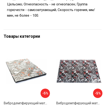
Цельсию; Огнеопасность - не огнеопасен; Группа
горючести - самозатухающий; Скорость горения, мм/
мин, не более - 100.
Товары категории
-5%
-5%
Вибродемпфирующий материал Dreamcar Base 2 33x25 см DC-000-0926988P1393
Вибродемпфирующий материал Dreamcar DC-2M0-S070050P7