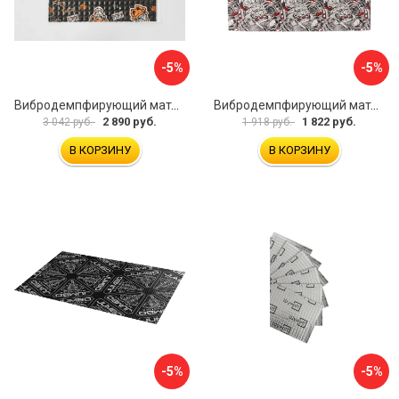
-5%
-5%
Вибродемпфирующий материал Шумофф Black Jack НФ-00001634
Вибродемпфирующий материал Dreamcar DC-4M0-S070050P17
2 890 руб.
1 822 руб.
3 042 руб.
1 918 руб.
В КОРЗИНУ
В КОРЗИНУ
-5%
-5%