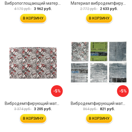
Вибропоглощающий материал для шумоизоляции автомобиля JUMBO acoustics V03010D1
Материал вибродемпфирующий Шумофф Light 2 БП000000218
3 962 руб.
2 633 руб.
4 170 руб.
2 772 руб.
В КОРЗИНУ
В КОРЗИНУ
-5%
-5%
Вибродемпфирующий материал Dreamcar DC-4M0-S070050P18
Вибродемпфирующий материал Dreamcar Ассорти 3 DC-000-0123873P1021
3 205 руб.
821 руб.
3 374 руб.
864 руб.
В КОРЗИНУ
В КОРЗИНУ