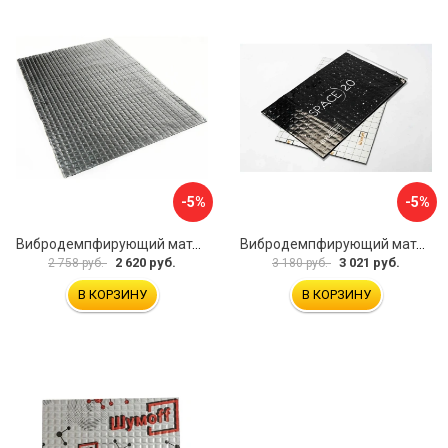
-5%
-5%
Вибродемпфирующий материал Dreamcar Noname 2 N6-2M0-S070050P1079
Вибродемпфирующий материал Шумофф SPACE 2.0 НФ-00001206
2 620 руб.
3 021 руб.
2 758 руб.
3 180 руб.
В КОРЗИНУ
В КОРЗИНУ