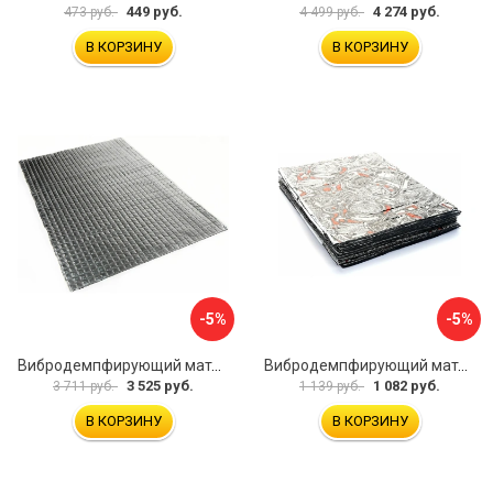
449 руб.
4 274 руб.
473 руб.
4 499 руб.
В КОРЗИНУ
В КОРЗИНУ
-5%
-5%
Вибродемпфирующий материал Dreamcar Noname 2 N6-2M0-S070050P1080
Вибродемпфирующий материал Dreamcar Base 2 33x25 см DC-000-0926988P1395
3 525 руб.
1 082 руб.
3 711 руб.
1 139 руб.
В КОРЗИНУ
В КОРЗИНУ