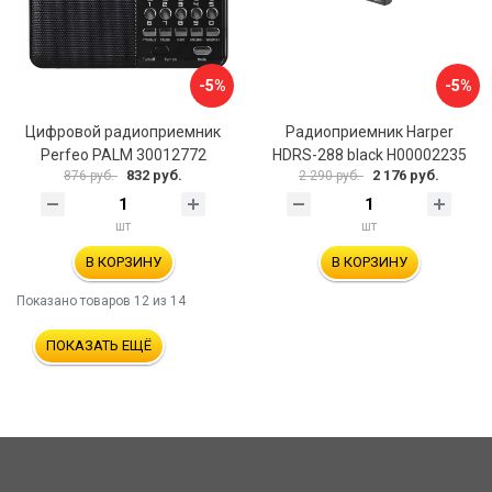
-5%
-5%
Цифровой радиоприемник
Радиоприемник Harper
Perfeo PALM 30012772
HDRS-288 black H00002235
832 руб.
2 176 руб.
876 руб.
2 290 руб.
шт
шт
В КОРЗИНУ
В КОРЗИНУ
Показано товаров
12
из 14
ПОКАЗАТЬ ЕЩЁ