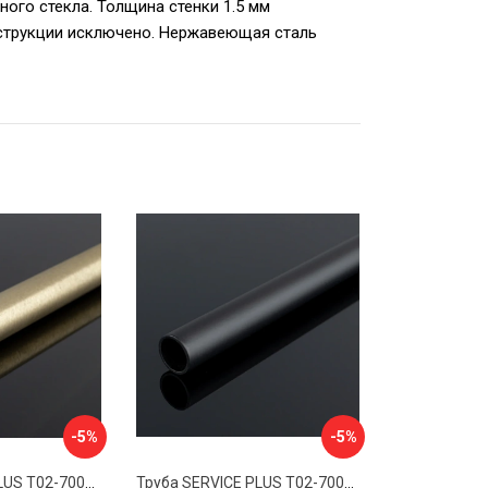
ого стекла. Толщина стенки 1.5 мм
нструкции исключено. Нержавеющая сталь
-5%
-5%
Труба SERVICE PLUS Т02-700BMG-GRIT10K/sus304
Труба SERVICE PLUS Т02-700BLK-GRIT10K/sus304