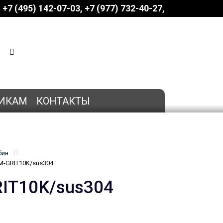
+7 (495) 142-07-03
‎‎+7 (977) 732-40-27
КОРЗИНА
0 позиций
на сумму
0 руб.
ИКАМ
КОНТАКТЫ
бин
M-GRIT10K/sus304
RIT10K/sus304