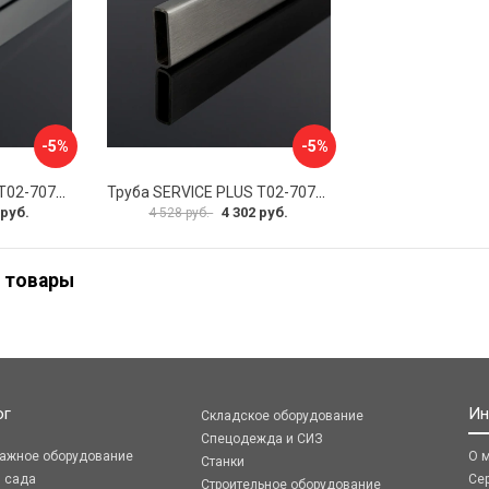
-5%
-5%
Труба SERVICE PLUS Т02-707CR-GRIT10K/sus304
Труба SERVICE PLUS Т02-707GRF-GRIT10K/sus304
 руб.
4 302 руб.
4 528 руб.
 товары
ог
Ин
Складское оборудование
Спецодежда и СИЗ
ражное оборудование
О 
Станки
я сада
Се
Строительное оборудование