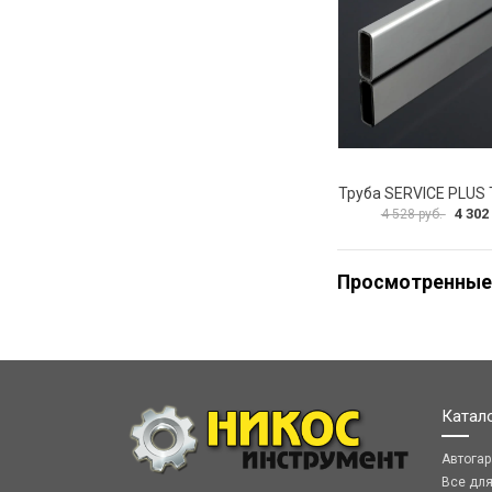
4 302
4 528 руб.
Просмотренные
Катал
Автога
Все дл