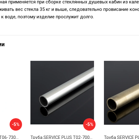
ная применяется при сборке стеклянных душевых кабин из кален
ивать вес стекла 35 кг и выше, следовательно провисание ко
 к воде, поэтому изделие прослужит долго.
ии
-5%
-5%
Труба SERVICE PLUS Т06-730SUS304/BL
Труба SERVICE PLUS Т02-700CR-GRIT10K/sus304