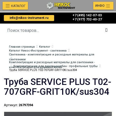
КАТАЛОГ
ИНФО
+7 (495) 142-07-03
info@nikos-instrument.ru
‎‎+7 (977) 732-40-27
Главная страница
Каталог
Каталог Никос-Инструмент - сантехника
Сантехника - комплектующие и расходные материалы для
сантехники
Комплектующие и расходные материалы для сантехники -
Комплектующие для душевых кабин - профильные трубы
комплектующие для душевых кабин
Труба SERVICE PLUS Т02-707GRF-GRIT10K/sus304
Труба SERVICE PLUS Т02-
707GRF-GRIT10K/sus304
Артикул:
26797394