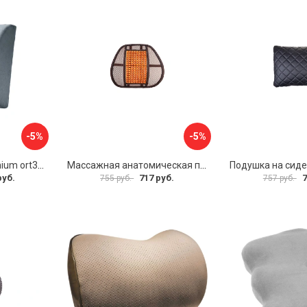
-5%
-5%
Валик под спину Homium ort3grey
Массажная анатомическая поддержка SKYWAY Support-03 S10201003
руб.
717 руб.
7
755 руб.
757 руб.