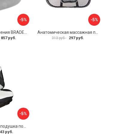
-5%
-5%
Подушка для сидения BRADEX ПОДУШКА-СИДУШКА ПРО KZ 0276
Анатомическая массажная поддержка под спину SKYWAY Support-04 S10201005
 857 руб.
297 руб.
313 руб.
-5%
Ортопедическая подушка под спину PSV P2007 132762
43 руб.