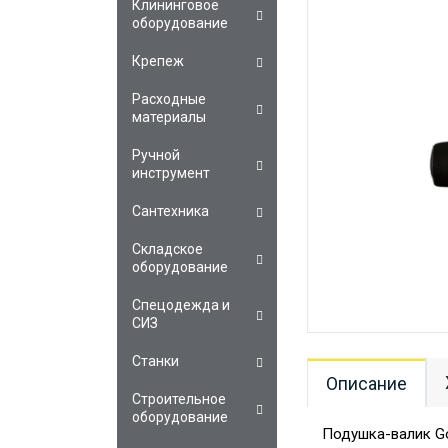
Клининговое
оборудование
Крепеж
Расходные
материалы
Ручной
инструмент
Сантехника
Складское
оборудование
Спецодежда и
СИЗ
Станки
Описание
Строительное
оборудование
Подушка-валик Go