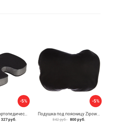
-5%
-5%
Анатомическая ортопедическая подушка под копчик для офисного кресла AMBESONNE vsc006_f0002_46x36
Подушка под поясницу Zipower PM0476
 327 руб.
800 руб.
842 руб.