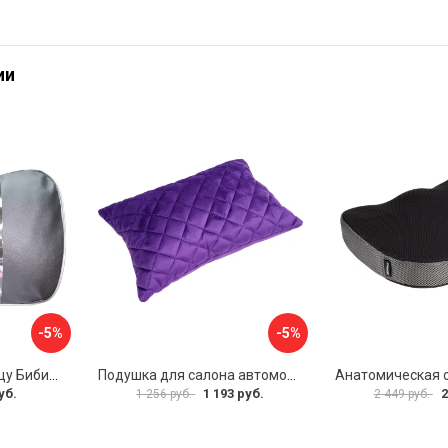
ии
-5%
-5%
Подушка под поясницу Бибип BB-604
Подушка для салона автомобиля DuffCar 2712-102
уб.
1 193 руб.
2
1 256 руб.
2 449 руб.