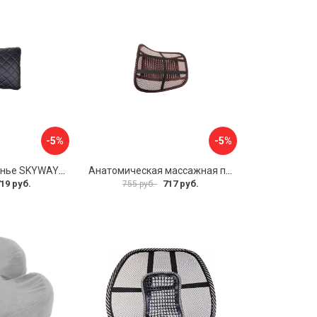
-5%
-5%
Подушка на сиденье SKYWAY S10301002
Анатомическая массажная поддержка под спину SKYWAY Support-03 S10201004
19 руб.
717 руб.
755 руб.