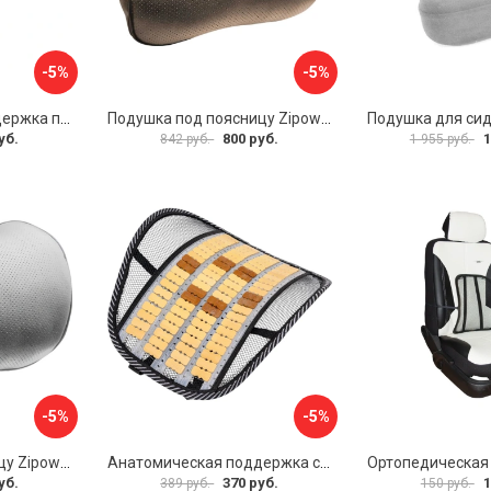
-5%
-5%
Анатомическая поддержка под спину SKYWAY Support-01 S10201001
Подушка под поясницу Zipower PM0478
уб.
800 руб.
1
842 руб.
1 955 руб.
-5%
-5%
Подушка под поясницу Zipower PM0477
Анатомическая поддержка спины Airline ASC-BS-17
уб.
370 руб.
1
389 руб.
150 руб.