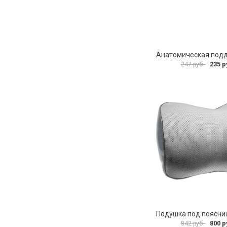
235 р
247 руб.
800 р
842 руб.