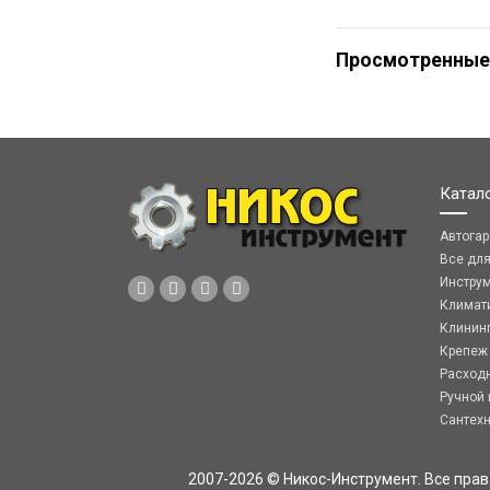
Просмотренные
Катал
Автога
Все дл
Инстру
Климат
Клинин
Крепеж
Расход
Ручной 
Сантех
2007-2026 © Никос-Инструмент. Все пра