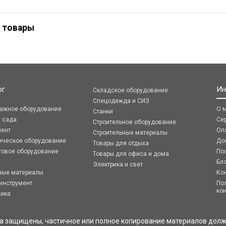
 товары
ог
Ин
Складское оборудование
Спецодежда и СИЗ
ражное оборудование
О 
Станки
я сада
Се
Строительное оборудование
мент
Оп
Строительные материалы
ическое оборудование
До
Товары для отдыха
говое оборудование
По
Товары для офиса и дома
Бл
Электрика и свет
ные материалы
Ко
инструмент
По
ко
ника
ва защищены, частичное или полное копирование материалов долж