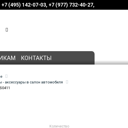
+7 (495) 142-07-03
‎‎+7 (977) 732-40-27
КОРЗИНА
0 позиций
на сумму
0 руб.
ИКАМ
КОНТАКТЫ
ие
 - аксессуары в салон автомобиля
GS0411
Количество