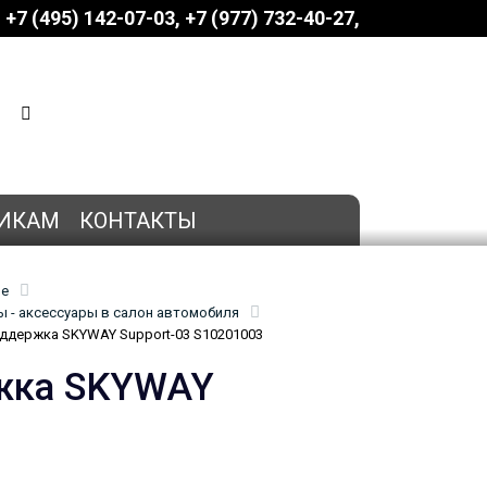
+7 (495) 142-07-03
‎‎+7 (977) 732-40-27
КОРЗИНА
0 позиций
на сумму
0 руб.
ИКАМ
КОНТАКТЫ
ие
 - аксессуары в салон автомобиля
ддержка SKYWAY Support-03 S10201003
ржка SKYWAY