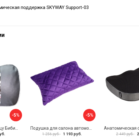
мическая поддержка SKYWAY Support-03
ии
-5%
-5%
Подушка под поясницу Бибип BB-604
Подушка для салона автомобиля DuffCar 2712-102
уб.
1 193 руб.
2
1 256 руб.
2 449 руб.