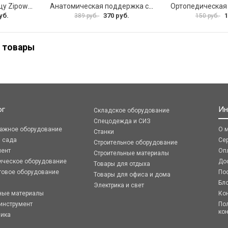
Подушка под поясницу Zipower PM0477
Анатомическая поддержка спины Airline ASC-BS-17
уб.
370 руб.
1
389 руб.
150 руб.
 товары
ог
Ин
Складское оборудование
Спецодежда и СИЗ
ражное оборудование
О 
Станки
я сада
Се
Строительное оборудование
мент
Оп
Строительные материалы
ическое оборудование
До
Товары для отдыха
говое оборудование
По
Товары для офиса и дома
Бл
Электрика и свет
ные материалы
Ко
инструмент
По
ко
ника