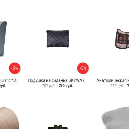
-5%
-5%
Валик под спину Homium ort3grey
Подушка на сиденье SKYWAY S10301002
руб.
719 руб.
7
757 руб.
755 руб.