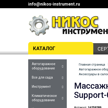
info@nikos-instrument.ru
КАТАЛОГ
СЕР
Автогаражное
Главная страница
оборудование
Автогаражное обор
Аксессуары в сало
Все для сада
Массажн
Инструмент
Support
Климатическое
оборудование
Артикул:
16259289