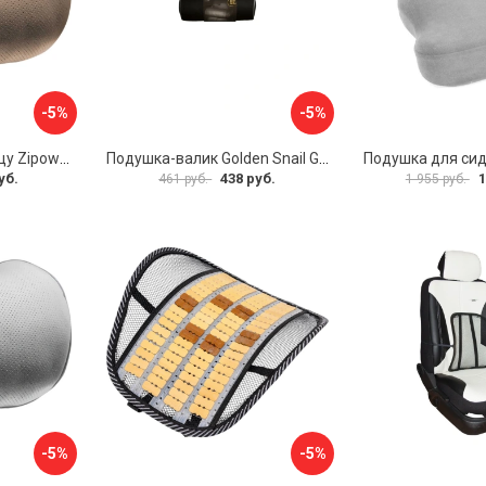
-5%
-5%
Подушка под поясницу Zipower PM0478
Подушка-валик Golden Snail GS0411
уб.
438 руб.
1
461 руб.
1 955 руб.
-5%
-5%