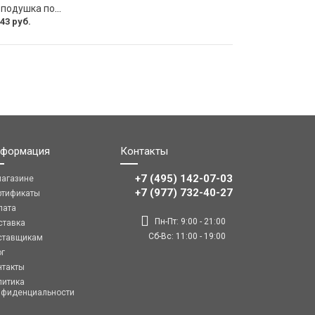
Ортопедическая подушка под спину PSV P2007 132762
43 руб.
формация
Контакты
+7 (495) 142-07-03
магазине
‎‎+7 (977) 732-40-27
ртификаты
лата
Пн-Пт: 9:00 - 21:00
ставка
Сб-Вс: 11:00 - 19:00
ставщикам
ог
нтакты
литика
нфиденциальности