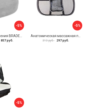
-5%
-5%
Подушка для сидения BRADEX ПОДУШКА-СИДУШКА ПРО KZ 0276
Анатомическая массажная поддержка под спину SKYWAY Support-04 S10201005
 857 руб.
297 руб.
313 руб.
-5%