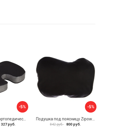
-5%
-5%
Анатомическая ортопедическая подушка под копчик для офисного кресла AMBESONNE vsc006_f0002_46x36
Подушка под поясницу Zipower PM0476
 327 руб.
800 руб.
842 руб.