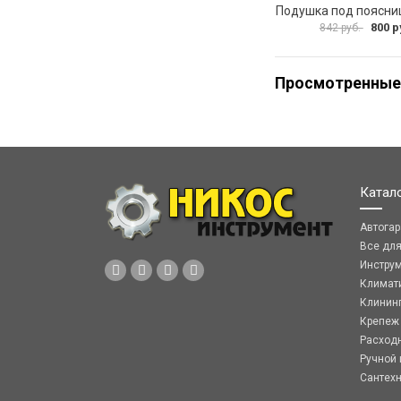
800 р
842 руб.
Просмотренные
Катал
Автога
Все дл
Инстру
Климат
Клинин
Крепеж
Расход
Ручной 
Сантех