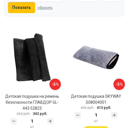
Показать
сбросить
-5%
-5%
Детская подушка на ремень
Детская подушка SKYWAY
безопасности ГЛАВДОР GL-
S08004001
413 руб.
435 руб.
443 52823
342 руб.
360 руб.
шт
шт