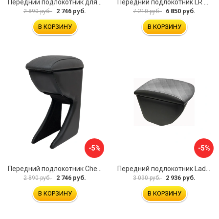
Передний подлокотник для KIA Rio 2 2005-2011 г.в. AVTOLIDER1 PP-KIA-Rio-2-01
Передний подлокотник LR Freelander 2014- AVTOLIDER1 PP-LR-Freelander-2014-06
2 746 руб.
6 850 руб.
2 890 руб.
7 210 руб.
В КОРЗИНУ
В КОРЗИНУ
-5%
-5%
Передний подлокотник Chevrolet Spark 2005-2009- AVTOLIDER1 PP-Chevrolet-Spark-02
Передний подлокотник Lada Granta AVTOLIDER1 PP-Lada-Granta-02R
2 746 руб.
2 936 руб.
2 890 руб.
3 090 руб.
В КОРЗИНУ
В КОРЗИНУ