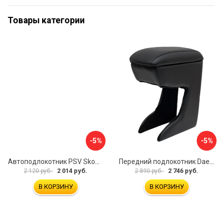
Товары категории
-5%
-5%
Автоподлокотник PSV Skoda Octavia III 2013 A7 РОМБ 135594
Передний подлокотник Daewoo Matiz 2000- AVTOLIDER1 PP-Daewoo-Matiz.-01
2 014 руб.
2 746 руб.
2 120 руб.
2 890 руб.
В КОРЗИНУ
В КОРЗИНУ