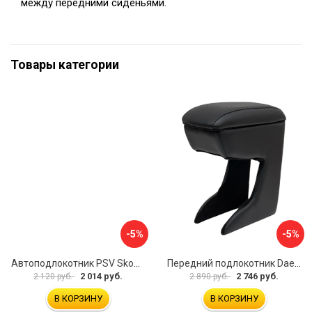
между передними сиденьями.
Товары категории
-5%
-5%
Автоподлокотник PSV Skoda Octavia III 2013 A7 РОМБ 135594
Передний подлокотник Daewoo Matiz 2000- AVTOLIDER1 PP-Daewoo-Matiz.-01
2 014 руб.
2 746 руб.
2 120 руб.
2 890 руб.
В КОРЗИНУ
В КОРЗИНУ