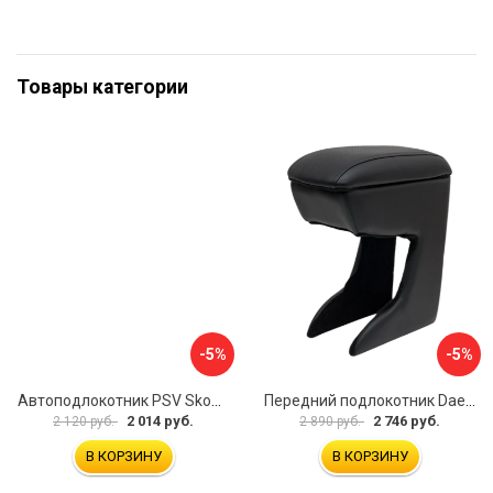
Товары категории
-5%
-5%
Автоподлокотник PSV Skoda Octavia III 2013 A7 РОМБ 135594
Передний подлокотник Daewoo Matiz 2000- AVTOLIDER1 PP-Daewoo-Matiz.-01
2 014 руб.
2 746 руб.
2 120 руб.
2 890 руб.
В КОРЗИНУ
В КОРЗИНУ