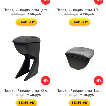
Передний подлокотник для KIA Rio 2 2005-2011 г.в. AVTOLIDER1 PP-KIA-Rio-2-01
Передний подлокотник LR Freelander 2014- AVTOLIDER1 PP-LR-Freelander-2014-06
2 746 руб.
6 850 руб.
2 890 руб.
7 210 руб.
В КОРЗИНУ
В КОРЗИНУ
-5%
-5%
Передний подлокотник Chevrolet Spark 2005-2009- AVTOLIDER1 PP-Chevrolet-Spark-02
Передний подлокотник Lada Granta AVTOLIDER1 PP-Lada-Granta-02R
2 746 руб.
2 936 руб.
2 890 руб.
3 090 руб.
В КОРЗИНУ
В КОРЗИНУ