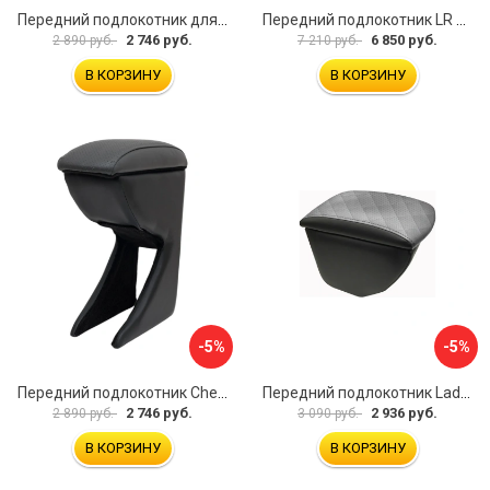
Передний подлокотник для KIA Rio 2 2005-2011 г.в. AVTOLIDER1 PP-KIA-Rio-2-01
Передний подлокотник LR Freelander 2014- AVTOLIDER1 PP-LR-Freelander-2014-06
2 746 руб.
6 850 руб.
2 890 руб.
7 210 руб.
В КОРЗИНУ
В КОРЗИНУ
-5%
-5%
Передний подлокотник Chevrolet Spark 2005-2009- AVTOLIDER1 PP-Chevrolet-Spark-02
Передний подлокотник Lada Granta AVTOLIDER1 PP-Lada-Granta-02R
2 746 руб.
2 936 руб.
2 890 руб.
3 090 руб.
В КОРЗИНУ
В КОРЗИНУ