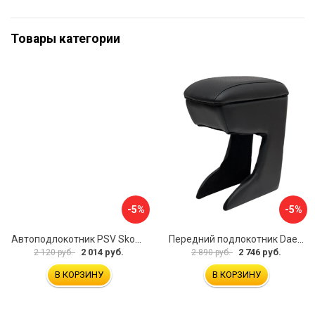
Товары категории
-5%
-5%
Автоподлокотник PSV Skoda Octavia III 2013 A7 РОМБ 135594
Передний подлокотник Daewoo Matiz 2000- AVTOLIDER1 PP-Daewoo-Matiz.-01
2 014 руб.
2 746 руб.
2 120 руб.
2 890 руб.
В КОРЗИНУ
В КОРЗИНУ