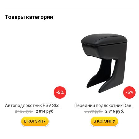
Товары категории
-5%
-5%
Автоподлокотник PSV Skoda Octavia III 2013 A7 РОМБ 135594
Передний подлокотник Daewoo Matiz 2000- AVTOLIDER1 PP-Daewoo-Matiz.-01
2 014 руб.
2 746 руб.
2 120 руб.
2 890 руб.
В КОРЗИНУ
В КОРЗИНУ