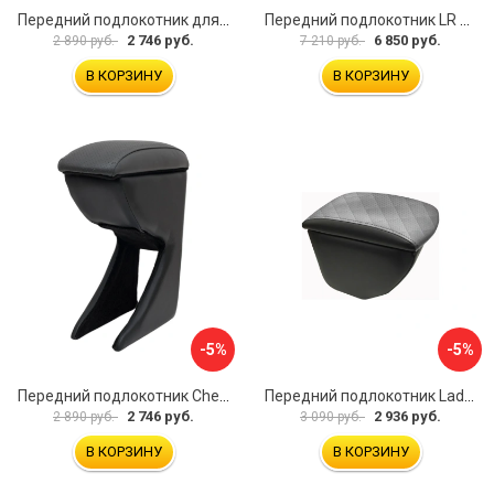
Передний подлокотник для KIA Rio 2 2005-2011 г.в. AVTOLIDER1 PP-KIA-Rio-2-01
Передний подлокотник LR Freelander 2014- AVTOLIDER1 PP-LR-Freelander-2014-06
2 746 руб.
6 850 руб.
2 890 руб.
7 210 руб.
В КОРЗИНУ
В КОРЗИНУ
-5%
-5%
Передний подлокотник Chevrolet Spark 2005-2009- AVTOLIDER1 PP-Chevrolet-Spark-02
Передний подлокотник Lada Granta AVTOLIDER1 PP-Lada-Granta-02R
2 746 руб.
2 936 руб.
2 890 руб.
3 090 руб.
В КОРЗИНУ
В КОРЗИНУ