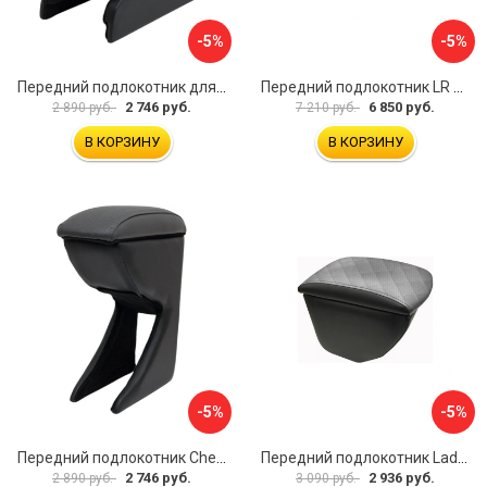
-5%
-5%
Передний подлокотник для KIA Rio 2 2005-2011 г.в. AVTOLIDER1 PP-KIA-Rio-2-01
Передний подлокотник LR Freelander 2014- AVTOLIDER1 PP-LR-Freelander-2014-06
2 746 руб.
6 850 руб.
2 890 руб.
7 210 руб.
В КОРЗИНУ
В КОРЗИНУ
-5%
-5%
Передний подлокотник Chevrolet Spark 2005-2009- AVTOLIDER1 PP-Chevrolet-Spark-02
Передний подлокотник Lada Granta AVTOLIDER1 PP-Lada-Granta-02R
2 746 руб.
2 936 руб.
2 890 руб.
3 090 руб.