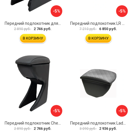
-5%
-5%
Передний подлокотник для KIA Rio 2 2005-2011 г.в. AVTOLIDER1 PP-KIA-Rio-2-01
Передний подлокотник LR Freelander 2014- AVTOLIDER1 PP-LR-Freelander-2014-06
2 746 руб.
6 850 руб.
2 890 руб.
7 210 руб.
В КОРЗИНУ
В КОРЗИНУ
-5%
-5%
Передний подлокотник Chevrolet Spark 2005-2009- AVTOLIDER1 PP-Chevrolet-Spark-02
Передний подлокотник Lada Granta AVTOLIDER1 PP-Lada-Granta-02R
2 746 руб.
2 936 руб.
2 890 руб.
3 090 руб.