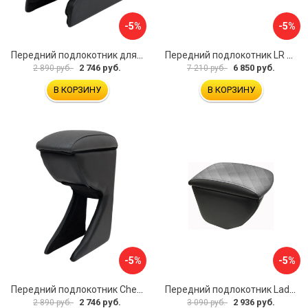
-5%
-5%
Передний подлокотник для KIA Rio 2 2005-2011 г.в. AVTOLIDER1 PP-KIA-Rio-2-01
Передний подлокотник LR Freelander 2014- AVTOLIDER1 PP-LR-Freelander-2014-06
2 746 руб.
6 850 руб.
2 890 руб.
7 210 руб.
В КОРЗИНУ
В КОРЗИНУ
-5%
-5%
Передний подлокотник Chevrolet Spark 2005-2009- AVTOLIDER1 PP-Chevrolet-Spark-02
Передний подлокотник Lada Granta AVTOLIDER1 PP-Lada-Granta-02R
2 746 руб.
2 936 руб.
2 890 руб.
3 090 руб.