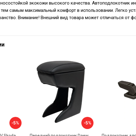
зносостойкой экокожи высокого качества. Автоподлокотник и
 тем самым максимальный комфорт в использовании. Легко уст
ранство. Внимание! Внешний вид товара может отличаться от фо
ии
-5%
-5%
Автоподлокотник PSV Skoda Octavia III 2013 A7 РОМБ 135594
Передний подлокотник Daewoo Matiz 2000- AVTOLIDER1 PP-Daewoo-Matiz.-01