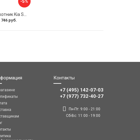
-5%
Передний подлокотник Kia Soul I 2008-2013 AVTOLIDER1 PP-Kia-Soul-1-01
 746 руб.
формация
Контакты
+7 (495) 142-07-03
магазине
‎‎+7 (977) 732-40-27
ртификаты
лата
Пн-Пт: 9:00 - 21:00
ставка
Сб-Вс: 11:00 - 19:00
ставщикам
ог
нтакты
литика