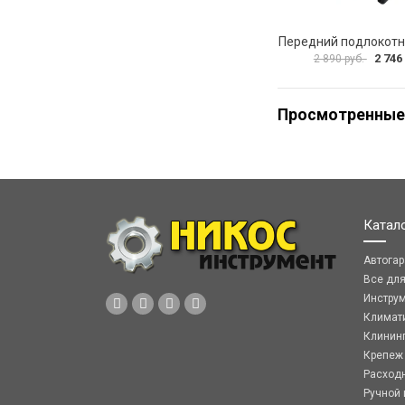
2 746
2 890 руб.
Просмотренные
Катал
Автога
Все дл
Инстру
Климат
Клинин
Крепеж
Расход
Ручной 