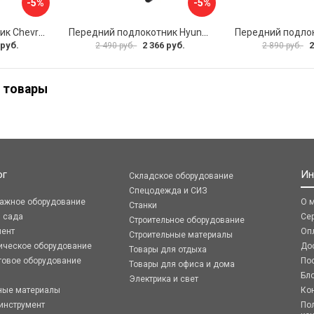
-5%
-5%
Передний подлокотник Chevrolet Spark 2005-2009 AVTOLIDER1 PP-Chevrolet-Spark-01
Передний подлокотник Hyundai I30 2007-2012 AVTOLIDER1 PP- Hyundai-I30-1-01
 руб.
2 366 руб.
2
2 490 руб.
2 890 руб.
 товары
ог
Ин
Складское оборудование
Спецодежда и СИЗ
ражное оборудование
О 
Станки
я сада
Се
Строительное оборудование
мент
Оп
Строительные материалы
ическое оборудование
До
Товары для отдыха
говое оборудование
По
Товары для офиса и дома
Бл
Электрика и свет
ные материалы
Ко
инструмент
По