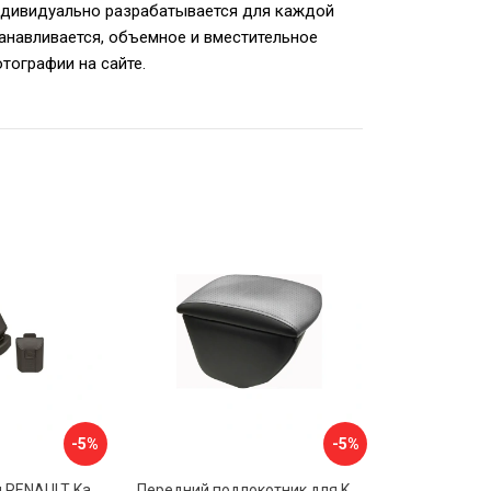
ндивидуально разрабатывается для каждой
анавливается, объемное и вместительное
тографии на сайте.
-5%
-5%
Подлокотник для RENAULT Kaptur 2017 г.в. armster 2 BLACK V00970
Передний подлокотник для KIA Rio 4 2017-н.в. AVTOLIDER1 PP-KIA-Rio-4-02