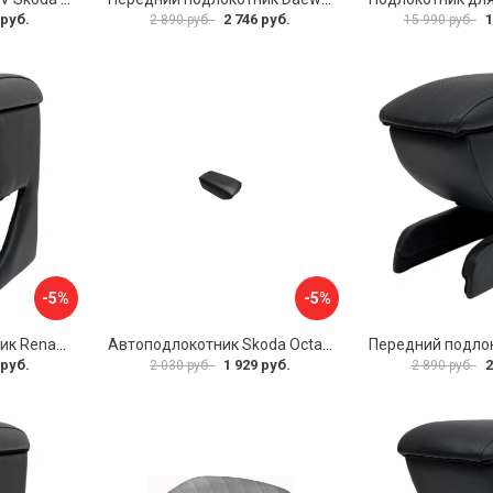
 руб.
2 746 руб.
1
2 890 руб.
15 990 руб.
-5%
-5%
Передний подлокотник Renault Megane 2 2002-2008 AVTOLIDER1 PP-Renault-Megan-2-02R
Автоподлокотник Skoda Octavia III 2013 A7 PSV 124591
 руб.
1 929 руб.
2
2 030 руб.
2 890 руб.