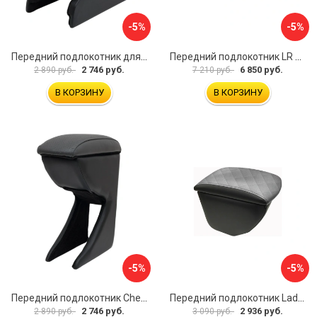
-5%
-5%
Передний подлокотник для KIA Rio 2 2005-2011 г.в. AVTOLIDER1 PP-KIA-Rio-2-01
Передний подлокотник LR Freelander 2014- AVTOLIDER1 PP-LR-Freelander-2014-06
2 746 руб.
6 850 руб.
2 890 руб.
7 210 руб.
В КОРЗИНУ
В КОРЗИНУ
-5%
-5%
Передний подлокотник Chevrolet Spark 2005-2009- AVTOLIDER1 PP-Chevrolet-Spark-02
Передний подлокотник Lada Granta AVTOLIDER1 PP-Lada-Granta-02R
2 746 руб.
2 936 руб.
2 890 руб.
3 090 руб.