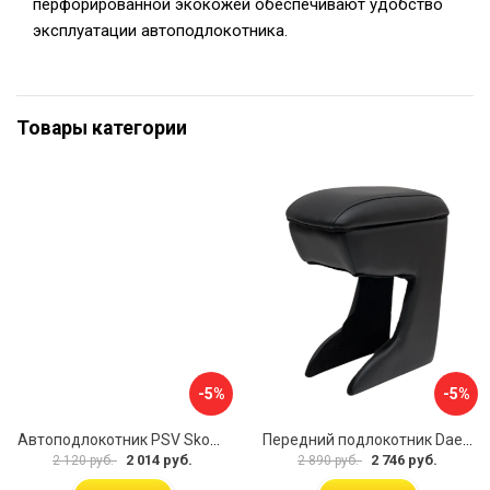
перфорированной экокожей обеспечивают удобство
эксплуатации автоподлокотника.
Товары категории
-5%
-5%
Автоподлокотник PSV Skoda Octavia III 2013 A7 РОМБ 135594
Передний подлокотник Daewoo Matiz 2000- AVTOLIDER1 PP-Daewoo-Matiz.-01
2 014 руб.
2 746 руб.
2 120 руб.
2 890 руб.