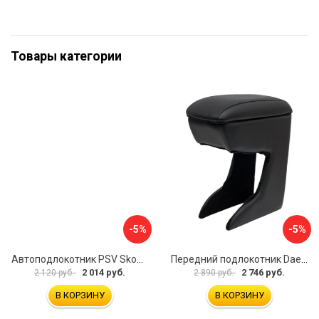
Товары категории
-5%
-5%
Автоподлокотник PSV Skoda Octavia III 2013 A7 РОМБ 135594
Передний подлокотник Daewoo Matiz 2000- AVTOLIDER1 PP-Daewoo-Matiz.-01
2 014 руб.
2 746 руб.
2 120 руб.
2 890 руб.
В КОРЗИНУ
В КОРЗИНУ