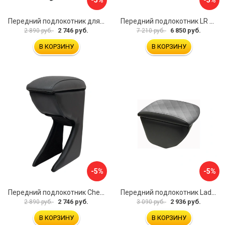
Передний подлокотник для KIA Rio 2 2005-2011 г.в. AVTOLIDER1 PP-KIA-Rio-2-01
Передний подлокотник LR Freelander 2014- AVTOLIDER1 PP-LR-Freelander-2014-06
2 746 руб.
6 850 руб.
2 890 руб.
7 210 руб.
В КОРЗИНУ
В КОРЗИНУ
-5%
-5%
Передний подлокотник Chevrolet Spark 2005-2009- AVTOLIDER1 PP-Chevrolet-Spark-02
Передний подлокотник Lada Granta AVTOLIDER1 PP-Lada-Granta-02R
2 746 руб.
2 936 руб.
2 890 руб.
3 090 руб.
В КОРЗИНУ
В КОРЗИНУ