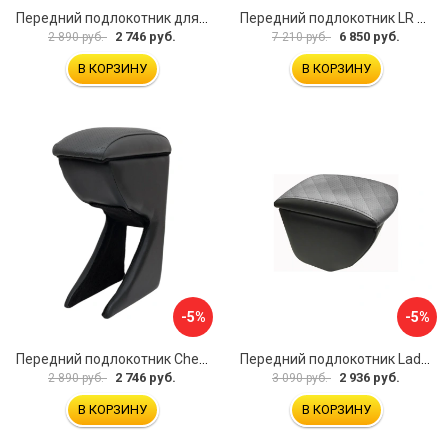
Передний подлокотник для KIA Rio 2 2005-2011 г.в. AVTOLIDER1 PP-KIA-Rio-2-01
Передний подлокотник LR Freelander 2014- AVTOLIDER1 PP-LR-Freelander-2014-06
2 746 руб.
6 850 руб.
2 890 руб.
7 210 руб.
В КОРЗИНУ
В КОРЗИНУ
-5%
-5%
Передний подлокотник Chevrolet Spark 2005-2009- AVTOLIDER1 PP-Chevrolet-Spark-02
Передний подлокотник Lada Granta AVTOLIDER1 PP-Lada-Granta-02R
2 746 руб.
2 936 руб.
2 890 руб.
3 090 руб.
В КОРЗИНУ
В КОРЗИНУ