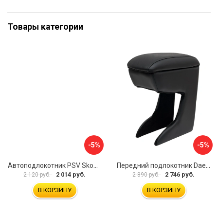
Товары категории
-5%
-5%
Автоподлокотник PSV Skoda Octavia III 2013 A7 РОМБ 135594
Передний подлокотник Daewoo Matiz 2000- AVTOLIDER1 PP-Daewoo-Matiz.-01
2 014 руб.
2 746 руб.
2 120 руб.
2 890 руб.
В КОРЗИНУ
В КОРЗИНУ